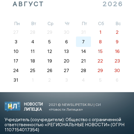
АВГУСТ
2026
Пн
Вт
Ср
Чт
Пт
Сб
Вс
27
28
29
30
31
1
2
3
4
5
6
7
8
9
10
11
12
13
14
15
16
17
18
19
20
21
22
23
24
25
26
27
28
29
30
31
1
2
3
4
5
6
НОВОСТИ
2021 © NEWSLIPETSK.RU | СИ
ЛИПЕЦКА
«Новости Липецка»
Учредитель (соучредители): Общество с ограниченной
ответственностью «РЕГИОНАЛЬНЫЕ НОВОСТИ» (ОГРН
1107154017354)