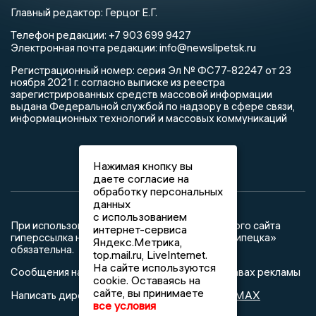
Главный редактор: Герцог Е.Г.
Телефон редакции: +7 903 699 9427
info@newslipetsk.ru
Электронная почта редакции:
Регистрационный номер: серия Эл № ФС77-82247 от 23
ноября 2021 г. согласно выписке из реестра
зарегистрированных средств массовой информации
выдана Федеральной службой по надзору в сфере связи,
информационных технологий и массовых коммуникаций
Нажимая кнопку вы
даете согласие на
обработку персональных
данных
с использованием
При использовании любого материала с данного сайта
интернет-сервиса
гиперссылка на Сетевое издание «Новости Липецка»
Яндекс.Метрика,
обязательна.
top.mail.ru, LiveInternet.
На сайте используются
Сообщения на сером фоне размещены на правах рекламы
cookie. Оставаясь на
сайте, вы принимаете
@mazov
MAX
Написать директору в телеграм
или
все условия