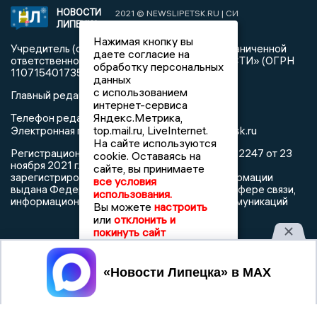
НОВОСТИ
2021 © NEWSLIPETSK.RU | СИ
ЛИПЕЦКА
«Новости Липецка»
Нажимая кнопку вы
Учредитель (соучредители): Общество с ограниченной
даете согласие на
ответственностью «РЕГИОНАЛЬНЫЕ НОВОСТИ» (ОГРН
обработку персональных
1107154017354)
данных
с использованием
Главный редактор: Герцог Е.Г.
интернет-сервиса
Яндекс.Метрика,
Телефон редакции: +7 903 699 9427
top.mail.ru, LiveInternet.
info@newslipetsk.ru
Электронная почта редакции:
На сайте используются
Регистрационный номер: серия Эл № ФС77-82247 от 23
cookie. Оставаясь на
ноября 2021 г. согласно выписке из реестра
сайте, вы принимаете
зарегистрированных средств массовой информации
все условия
выдана Федеральной службой по надзору в сфере связи,
использования.
информационных технологий и массовых коммуникаций
Вы можете
настроить
или
отклонить и
покинуть сайт
Принять
При использовании любого материала с данного сайта