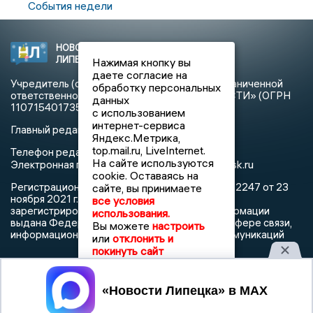
События недели
НОВОСТИ
2021 © NEWSLIPETSK.RU | СИ
ЛИПЕЦКА
«Новости Липецка»
Нажимая кнопку вы
даете согласие на
Учредитель (соучредители): Общество с ограниченной
обработку персональных
ответственностью «РЕГИОНАЛЬНЫЕ НОВОСТИ» (ОГРН
данных
1107154017354)
с использованием
интернет-сервиса
Главный редактор: Герцог Е.Г.
Яндекс.Метрика,
top.mail.ru, LiveInternet.
Телефон редакции: +7 903 699 9427
На сайте используются
info@newslipetsk.ru
Электронная почта редакции:
cookie. Оставаясь на
Регистрационный номер: серия Эл № ФС77-82247 от 23
сайте, вы принимаете
ноября 2021 г. согласно выписке из реестра
все условия
зарегистрированных средств массовой информации
использования.
выдана Федеральной службой по надзору в сфере связи,
Вы можете
настроить
информационных технологий и массовых коммуникаций
или
отклонить и
покинуть сайт
Принять