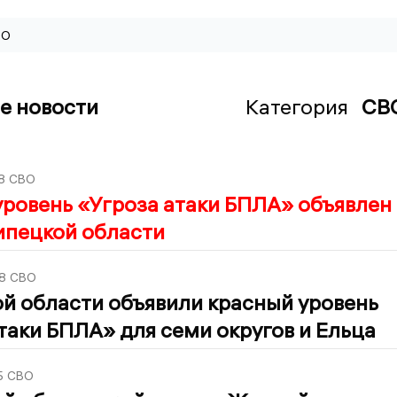
ВО
е новости
Категория
СВ
8
СВО
ровень «Угроза атаки БПЛА» объявлен
ипецкой области
8
СВО
й области объявили красный уровень
таки БПЛА» для семи округов и Ельца
5
СВО