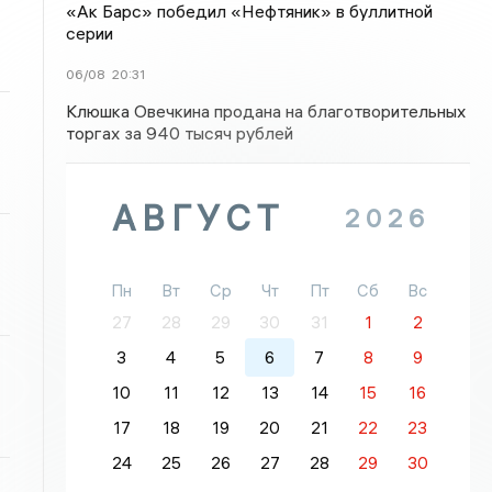
«Ак Барс» победил «Нефтяник» в буллитной
серии
06/08
20:31
Клюшка Овечкина продана на благотворительных
торгах за 940 тысяч рублей
АВГУСТ
2026
Пн
Вт
Ср
Чт
Пт
Сб
Вс
27
28
29
30
31
1
2
3
4
5
6
7
8
9
10
11
12
13
14
15
16
17
18
19
20
21
22
23
24
25
26
27
28
29
30