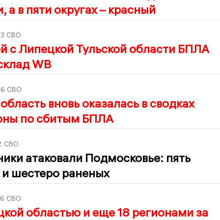
, а в пяти округах – красный
03
СВО
й с Липецкой Тульской области БПЛА
 склад WB
46
СВО
область вновь оказалась в сводках
ны по сбитым БПЛА
2
СВО
ики атаковали Подмосковье: пять
 и шестеро раненых
36
СВО
кой областью и еще 18 регионами за