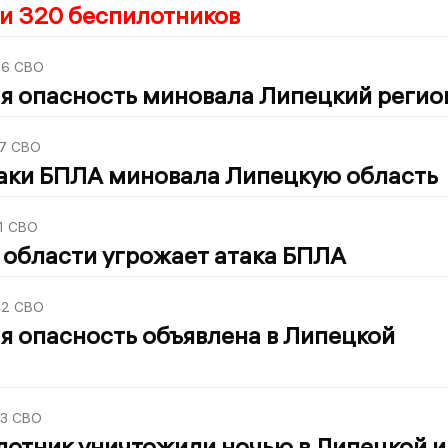
и 320 беспилотников
26
СВО
я опасность миновала Липецкий регио
7
СВО
таки БПЛА миновала Липецкую область
1
СВО
 области угрожает атака БПЛА
42
СВО
я опасность объявлена в Липецкой
3
СВО
лотник уничтожили ночью в Липецкой и