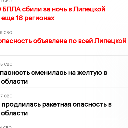
1
СВО
 БПЛА сбили за ночь в Липецкой
 еще 18 регионах
39
СВО
опасность объявлена по всей Липецкой
05
СВО
пасность сменилась на желтую в
 области
47
СВО
 продлилась ракетная опасность в
 области
4
СВО