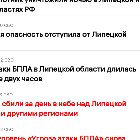
ластях РФ
00
СВО
 опасность отступила от Липецкой
52
СВО
аки БПЛА в Липецкой области длилась
е двух часов
6
СВО
сбили за день в небе над Липецкой
 и другими регионами
53
СВО
ровень «Угроза атаки БПЛА» снова