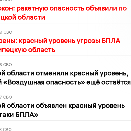
окон: ракетную опасность объявили по
ецкой области
9
СВО
рены: красный уровень угрозы БПЛА
ипецкую область
6
СВО
й области отменили красный уровень,
й «Воздушная опасность» ещё остаётся
7
СВО
й области объявлен красный уровень
атаки БПЛА»
8
СВО