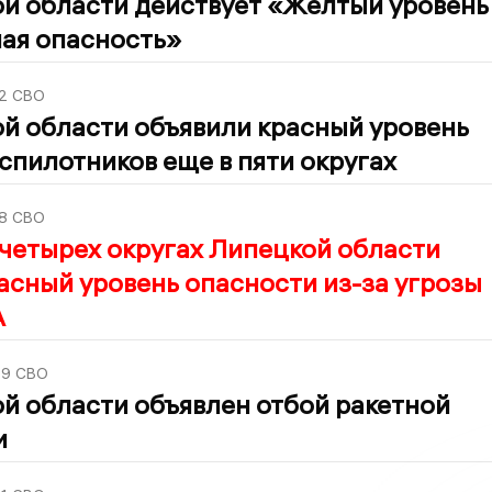
й области действует «Желтый уровень
ая опасность»
2
СВО
й области объявили красный уровень
спилотников еще в пяти округах
8
СВО
 четырех округах Липецкой области
асный уровень опасности из-за угрозы
А
29
СВО
й области объявлен отбой ракетной
и