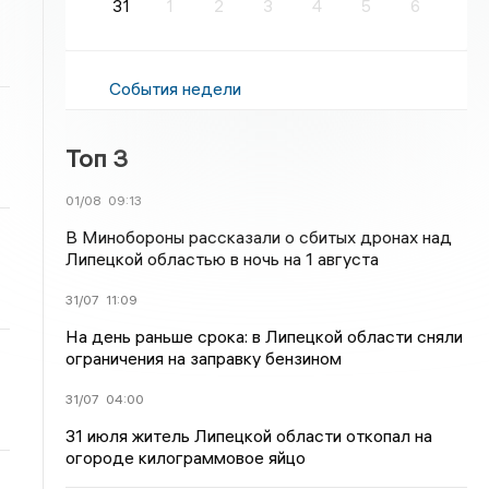
31
1
2
3
4
5
6
События недели
Топ 3
01/08
09:13
В Минобороны рассказали о сбитых дронах над
Липецкой областью в ночь на 1 августа
31/07
11:09
На день раньше срока: в Липецкой области сняли
ограничения на заправку бензином
31/07
04:00
31 июля житель Липецкой области откопал на
огороде килограммовое яйцо