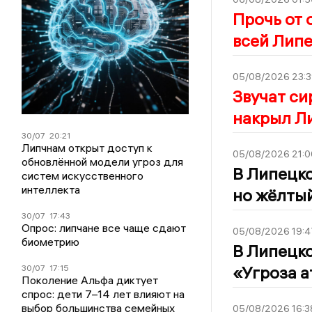
Прочь от 
всей Лип
05/08/2026 23:3
Звучат си
накрыл Л
30/07
20:21
Липчнам открыт доступ к
05/08/2026 21:0
обновлённой модели угроз для
В Липецко
систем искусственного
интеллекта
но жёлты
30/07
17:43
Опрос: липчане все чаще сдают
05/08/2026 19:4
биометрию
В Липецко
«Угроза 
30/07
17:15
Поколение Альфа диктует
спрос: дети 7–14 лет влияют на
выбор большинства семейных
05/08/2026 16:3