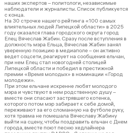
наших экспертов – политологи, независимые
наблюдатели и журналисты. Список публикуется
с конца.
На 30 строчке нашего рейтинга «100 самых
влиятельных людей Липецкой области» в 2025
году оказался глава городского округа город
Елец Вячеслав Жабин. Сразу после вступления в
должность мэра Ельца, Вячеслав Жабин занял
уверенную позицию в медиаполе – он активно
ведет соцсети, реагирует на сообщения ельчан,
при нем Елец стал новогодней столицей
Липецкой области и победил в престижной
премии «Время молодых» в номинации «Город
молодежи».
При этом ельчане искренне любят молодого
мэра и чувствуют в нем родственную душу –
вместе они спасают застрявшего котенка,
которого потом мэр забирает к себе домой,
переживают за его сломанную на футболе руку,
хотя травма не помешала Вячеславу Жабину
выйти на сцену, чтобы поздравить ельчан с Днем
города, вместе поют песню хедлайнера