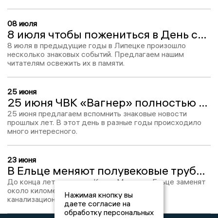
08 июля
8 июля чтобы пожениться в День семьи, любви и верности пара жителей Липецка отправилась за 7,5 тысяч километров
8 июля в предыдущие годы в Липецке произошло
несколько знаковых событий. Предлагаем нашим
читателям освежить их в памяти.
25 июня
25 июня ЧВК «Вагнер» полностью покинул территорию Липецкой области
25 июня предлагаем вспомнить знаковые новости
прошлых лет. В этот день в разные годы происходило
много интересного.
23 июня
В Ельце меняют полувековые трубы: на улице Карла Маркса обновят километр сетей
До конца лета на улице Карла Маркса в Ельце заменят
около километра инженерных сетей и 80
Нажимая кнопку вы
канализационных колодцев.
даете согласие на
обработку персональных