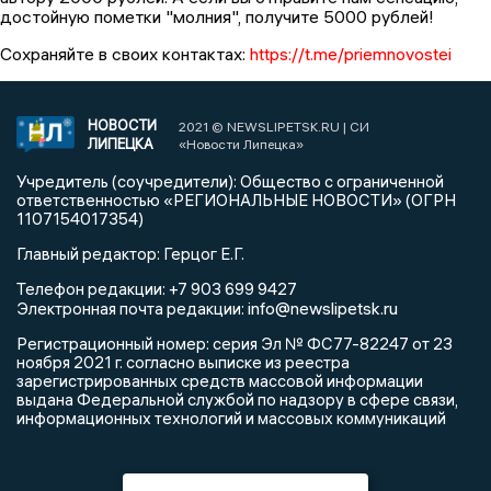
достойную️ пометки️ "молния",️ получите️ 5000️ рублей!
Сохраняйте️ в️ своих️ контактах:️
https://t.me/priemnovostei
НОВОСТИ
2021 © NEWSLIPETSK.RU | СИ
ЛИПЕЦКА
«Новости Липецка»
Учредитель (соучредители): Общество с ограниченной
ответственностью «РЕГИОНАЛЬНЫЕ НОВОСТИ» (ОГРН
1107154017354)
Главный редактор: Герцог Е.Г.
Телефон редакции: +7 903 699 9427
info@newslipetsk.ru
Электронная почта редакции:
Регистрационный номер: серия Эл № ФС77-82247 от 23
ноября 2021 г. согласно выписке из реестра
зарегистрированных средств массовой информации
выдана Федеральной службой по надзору в сфере связи,
информационных технологий и массовых коммуникаций