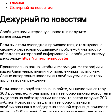
Главная
Дежурный по новостям
Дежурный по новостям
Сообщите️ нам️ интересную️ новость️ и️ получите️
вознаграждение
️Если️ вы️ стали️ очевидцем️ происшествия,️ столкнулись️ с️
какой-то️ серьезной️ социальной проблемой️ или️ просто️
обладаете️ интересной️ информацией️ -️ сообщите️ нашему️
дежурному️ ️
https://t.me/priemnovostei️️
Принципиально️ важно,️ чтобы️ информация,️ фотографии️ и️
видео️ были️ уникальными️ и️ отправленными️ только️ нам.️
Самые️ интересные️ новости️ мы️ опубликуем,️ а️ их️ авторы️
получат️ вознаграждение.
️Если️ новость️ опубликована️ на️ сайте,️ мы️ начислим️ автору️
300️ рублей,️ если️ она️ попала в️ категорию️ важных️ новостей️ и️
выделена️ на️ сайте️ красным️ цветом,️ то️ автор️ получит️ 700
рублей.️ Новость️ попавшая️ в️ категорию️ главных️ и️
опубликованная️ в️ слайдере️ на️ главной️ странице,️ принесет️
автору️ 2000️ рублей.️ А️ если️ вы️ отправите️ нам️ сенсацию,️