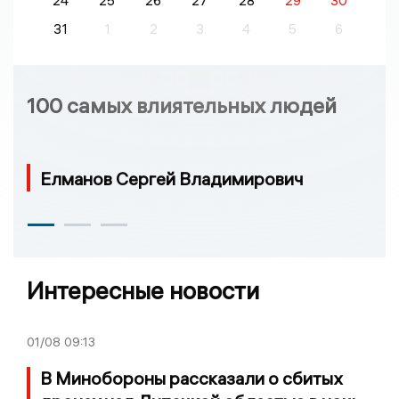
24
25
26
27
28
29
30
31
1
2
3
4
5
6
100 самых влиятельных людей
Елманов Сергей Владимирович
Интересные новости
01/08
09:13
В Минобороны рассказали о сбитых