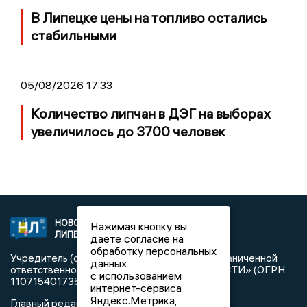
В Липецке цены на топливо остались
стабильными
05/08/2026 17:33
Количество липчан в ДЭГ на выборах
увеличилось до 3700 человек
НОВОСТИ
2021 © NEWSLIPETSK.RU | СИ
Нажимая кнопку вы
ЛИПЕЦКА
«Новости Липецка»
даете согласие на
обработку персональных
Учредитель (соучредители): Общество с ограниченной
данных
ответственностью «РЕГИОНАЛЬНЫЕ НОВОСТИ» (ОГРН
с использованием
1107154017354)
интернет-сервиса
Яндекс.Метрика,
Главный редактор: Герцог Е.Г.