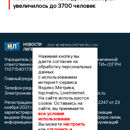
увеличилось до 3700 человек
НОВОСТИ
2021 © NEWSLIPETSK.RU | СИ
ЛИПЕЦКА
«Новости Липецка»
Нажимая кнопку вы
Учредитель (соучредители): Общество с ограниченной
даете согласие на
ответственностью «РЕГИОНАЛЬНЫЕ НОВОСТИ» (ОГРН
обработку персональных
1107154017354)
данных
с использованием
Главный редактор: Герцог Е.Г.
интернет-сервиса
Яндекс.Метрика,
Телефон редакции: +7 903 699 9427
top.mail.ru, LiveInternet.
info@newslipetsk.ru
Электронная почта редакции:
На сайте используются
Регистрационный номер: серия Эл № ФС77-82247 от 23
cookie. Оставаясь на
ноября 2021 г. согласно выписке из реестра
сайте, вы принимаете
зарегистрированных средств массовой информации
все условия
выдана Федеральной службой по надзору в сфере связи,
использования.
информационных технологий и массовых коммуникаций
Вы можете
настроить
или
отклонить и