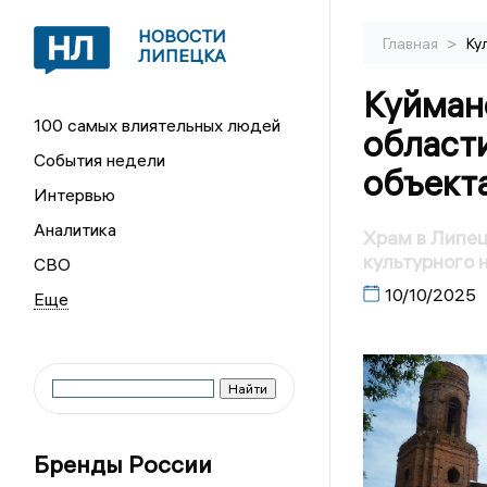
НОВОСТИ
>
Главная
Ку
ЛИПЕЦКА
Куйман
100 самых влиятельных людей
области
События недели
объекта
Интервью
Аналитика
Храм в Липец
культурного 
СВО
10/10/2025
Бренды России