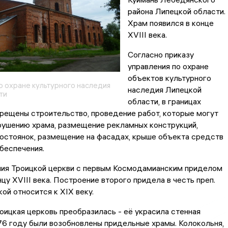
района Липецкой области.
Храм появился в конце
XVIII века.
Согласно приказу
управления по охране
объектов культурного
о охране культурного наследия
наследия Липецкой
ти
области, в границах
рещены строительство, проведение работ, которые могут
рушению храма, размещение рекламных конструкций,
остоянок, размещение на фасадах, крыше объекта средств
беспечения.
ия Троицкой церкви с первым Космодамианским приделом
нцу XVIII века. Построение второго придела в честь преп.
ой относится к XIX веку.
оицкая церковь преобразилась - её украсила стенная
76 году были возобновлены придельные храмы. Колокольня,