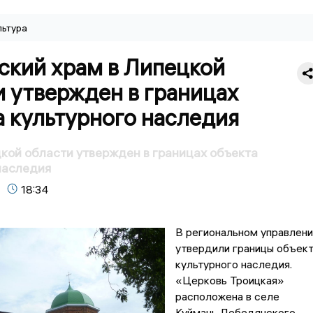
льтура
ский храм в Липецкой
 утвержден в границах
 культурного наследия
кой области утвержден в границах объекта
наследия
18:34
В региональном управлени
утвердили границы объек
культурного наследия.
«Церковь Троицкая»
расположена в селе
Куймань Лебедянского