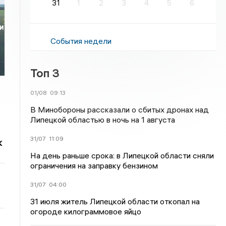
31
1
2
3
4
5
6
и
События недели
Топ 3
01/08
09:13
В Минобороны рассказали о сбитых дронах над
Липецкой областью в ночь на 1 августа
31/07
11:09
к
На день раньше срока: в Липецкой области сняли
ограничения на заправку бензином
31/07
04:00
31 июля житель Липецкой области откопал на
огороде килограммовое яйцо