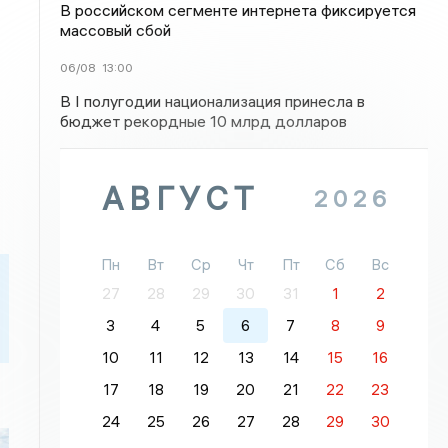
В российском сегменте интернета фиксируется
массовый сбой
06/08
13:00
В I полугодии национализация принесла в
бюджет рекордные 10 млрд долларов
АВГУСТ
2026
Пн
Вт
Ср
Чт
Пт
Сб
Вс
27
28
29
30
31
1
2
3
4
5
6
7
8
9
10
11
12
13
14
15
16
17
18
19
20
21
22
23
24
25
26
27
28
29
30