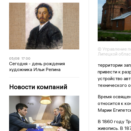
© Управление п
Липецкой облас
05/08
17:00
Сегодня - день рождения
территории зап
художника Ильи Репина
привести к раз
устройство авт
технического о
Новости компаний
Время освящен
относится к ко
Марии Египетск
В 1860 году Тр
живопись. В 18