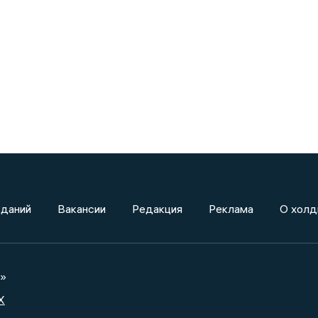
зданий
Вакансии
Редакция
Реклама
О холд
а»
X