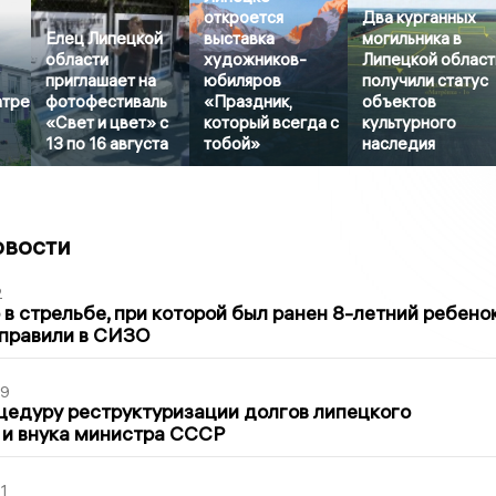
откроется
Два курганных
Елец Липецкой
выставка
могильника в
области
художников-
Липецкой област
приглашает на
юбиляров
получили статус
атре
фотофестиваль
«Праздник,
объектов
«Свет и цвет» с
который всегда с
культурного
13 по 16 августа
тобой»
наследия
овости
2
в стрельбе, при которой был ранен 8-летний ребено
тправили в СИЗО
39
цедуру реструктуризации долгов липецкого
 и внука министра СССР
1