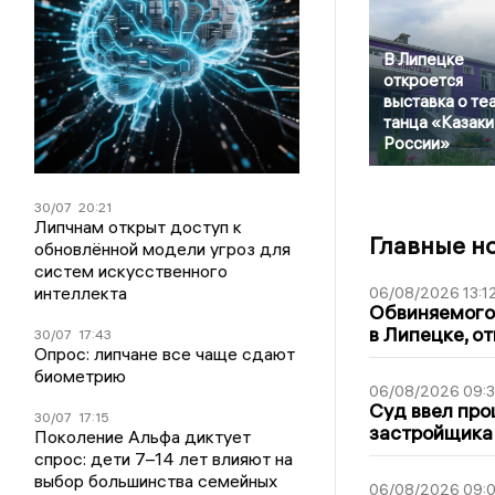
В Липецке
откроется
выставка о те
танца «Казаки
России»
30/07
20:21
Липчнам открыт доступ к
Главные н
обновлённой модели угроз для
систем искусственного
интеллекта
06/08/2026 13:1
Обвиняемого 
в Липецке, о
30/07
17:43
Опрос: липчане все чаще сдают
биометрию
06/08/2026 09:
Суд ввел про
30/07
17:15
застройщика
Поколение Альфа диктует
спрос: дети 7–14 лет влияют на
выбор большинства семейных
06/08/2026 09:0