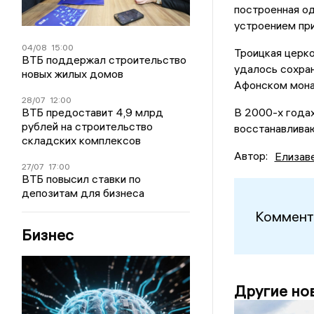
построенная од
устроением при
04/08
15:00
Троицкая церко
ВТБ поддержал строительство
удалось сохран
новых жилых домов
Афонском мона
28/07
12:00
В 2000-х годах
ВТБ предоставит 4,9 млрд
рублей на строительство
восстанавливаю
складских комплексов
Автор:
Елизав
27/07
17:00
ВТБ повысил ставки по
депозитам для бизнеса
Коммент
Бизнес
Другие но