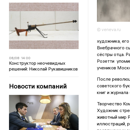
© veneva.ru
художника, его
Внебрачного сы
сёстры отца. Р
08/08
14:00
Розетти упомин
Конструктор неочевидных
учеников Моско
решений: Николай Рукавишников
После революц
Новости компаний
советского бук
книг и журнала
Творчество Ком
Художник стре
животный мир Р
иллюстраций, р