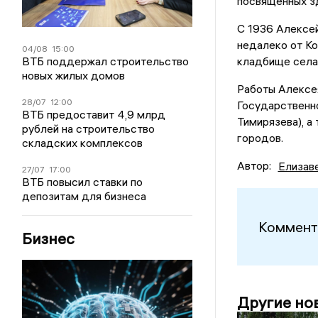
посвященных з
С 1936 Алексе
недалеко от К
04/08
15:00
ВТБ поддержал строительство
кладбище села 
новых жилых домов
Работы Алексе
28/07
12:00
Государственно
ВТБ предоставит 4,9 млрд
Тимирязева), а
рублей на строительство
городов.
складских комплексов
Автор:
Елизав
27/07
17:00
ВТБ повысил ставки по
депозитам для бизнеса
Коммент
Бизнес
Другие но