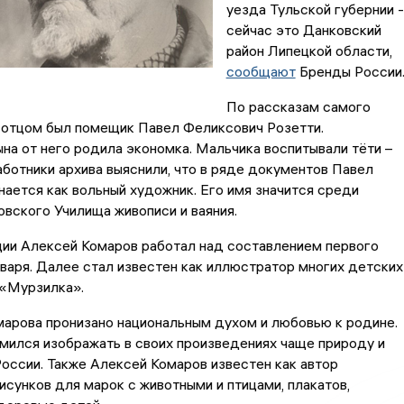
уезда Тульской губернии -
сейчас это Данковский
район Липецкой области,
сообщают
Бренды России
По рассказам самого
 отцом был помещик Павел Феликсович Розетти.
на от него родила экономка. Мальчика воспитывали тёти –
аботники архива выяснили, что в ряде документов Павел
ается как вольный художник. Его имя значится среди
вского Училища живописи и ваяния.
ии Алексей Комаров работал над составлением первого
варя. Далее стал известен как иллюстратор многих детских
 «Мурзилка».
арова пронизано национальным духом и любовью к родине.
мился изображать в своих произведениях чаще природу и
оссии. Также Алексей Комаров известен как автор
исунков для марок с животными и птицами, плакатов,