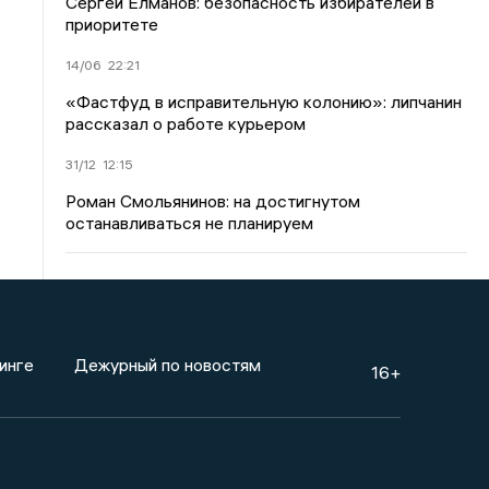
Сергей Елманов: безопасность избирателей в
приоритете
14/06
22:21
«Фастфуд в исправительную колонию»: липчанин
рассказал о работе курьером
31/12
12:15
Роман Смольянинов: на достигнутом
останавливаться не планируем
инге
Дежурный по новостям
16+