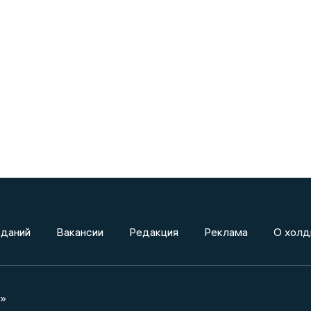
зданий
Вакансии
Редакция
Реклама
О холд
а»