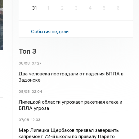
31
1
2
3
4
5
6
События недели
Топ 3
08/08
07:27
Два человека пострадали от падения БПЛА в
Задонске
08/08
02:04
Липецкой области угрожает ракетная атака и
БПЛА угроза
07/08
12:03
Мэр Липецка Щербаков призвал завершить
капремонт 72-й школы по правилу Парето