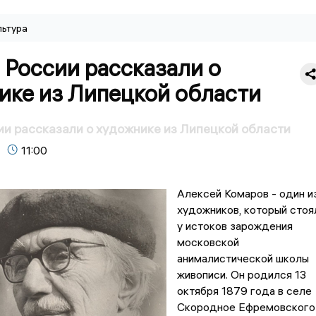
льтура
 России рассказали о
ике из Липецкой области
и рассказали о художнике из Липецкой области
11:00
Алексей Комаров - один и
художников, который стоя
у истоков зарождения
московской
анималистической школы
живописи. Он родился 13
октября 1879 года в селе
Скородное Ефремовского