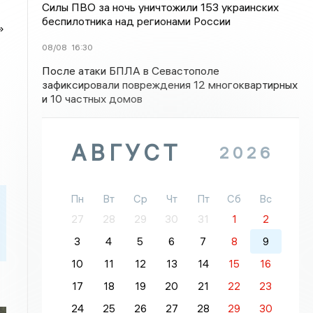
Силы ПВО за ночь уничтожили 153 украинских
беспилотника над регионами России
»
08/08
16:30
После атаки БПЛА в Севастополе
зафиксировали повреждения 12 многоквартирных
и 10 частных домов
АВГУСТ
2026
Пн
Вт
Ср
Чт
Пт
Сб
Вс
27
28
29
30
31
1
2
3
4
5
6
7
8
9
10
11
12
13
14
15
16
17
18
19
20
21
22
23
24
25
26
27
28
29
30