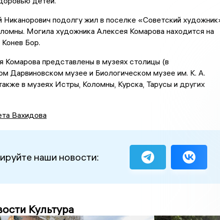
доровью детей.
й Никанорович подолгу жил в поселке «Советский художник
оломны. Могила художника Алексея Комарова находится на
Конев Бор.
я Комарова представлены в музеях столицы (в
м Дарвиновском музее и Биологическом музее им. К. А.
 также в музеях Истры, Коломны, Курска, Тарусы и других
ета Вахидова
ируйте наши новости:
вости Культура