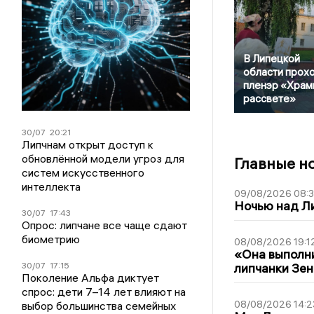
В Липецкой
области прох
пленэр «Храм
рассвете»
30/07
20:21
Липчнам открыт доступ к
обновлённой модели угроз для
Главные н
систем искусственного
интеллекта
09/08/2026 08:
Ночью над Л
30/07
17:43
Опрос: липчане все чаще сдают
биометрию
08/08/2026 19:1
«Она выполни
30/07
17:15
липчанки Зен
Поколение Альфа диктует
спрос: дети 7–14 лет влияют на
08/08/2026 14:2
выбор большинства семейных