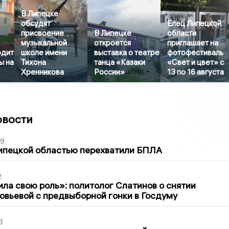
В Липецке
обсудят
Елец Липецкой
присвоение
В Липецке
области
музыкальной
откроется
приглашает на
одит
школе имени
выставка о театре
фотофестиваль
ы на
Тихона
танца «Казаки
«Свет и цвет» с
Хренникова
России»
13 по 16 августа
овости
39
ипецкой областью перехватили БПЛА
2
ла свою роль»: политолог Слатинов о снятии
овьевой с предвыборной гонки в Госдуму
3