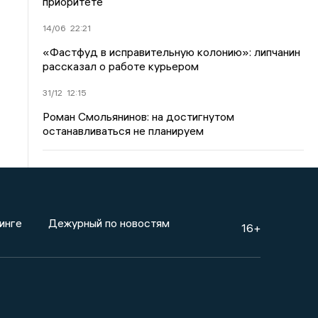
приоритете
14/06
22:21
«Фастфуд в исправительную колонию»: липчанин
рассказал о работе курьером
31/12
12:15
Роман Смольянинов: на достигнутом
останавливаться не планируем
инге
Дежурный по новостям
16+