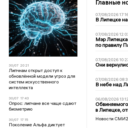
Главные н
07/08/2026 17:1
В Липецке на
07/08/2026 12:0
Мэр Липецка
по правилу П
07/08/2026 10:2
Они вернулис
30/07
20:21
Липчнам открыт доступ к
обновлённой модели угроз для
07/08/2026 08:3
систем искусственного
В небе над 
интеллекта
30/07
17:43
06/08/2026 13:1
Опрос: липчане все чаще сдают
Обвиняемого 
биометрию
в Липецке, о
Новости СМИ
30/07
17:15
Поколение Альфа диктует