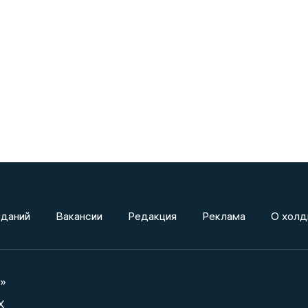
зданий
Вакансии
Редакция
Реклама
О холд
а»
X