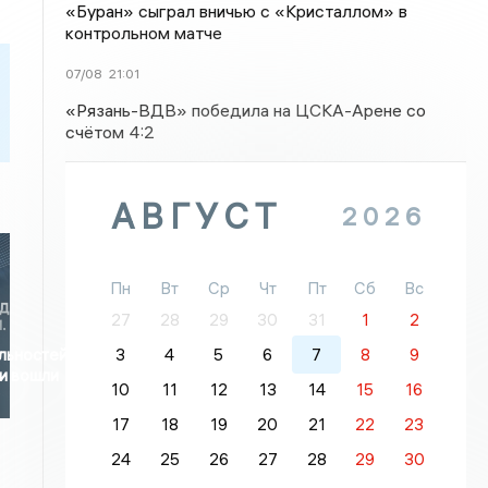
«Буран» сыграл вничью с «Кристаллом» в
контрольном матче
07/08
21:01
«Рязань-ВДВ» победила на ЦСКА-Арене со
счётом 4:2
АВГУСТ
2026
Пн
Вт
Ср
Чт
Пт
Сб
Вс
27
28
29
30
31
1
2
3
4
5
6
7
8
9
льностей
и вошли
10
11
12
13
14
15
16
17
18
19
20
21
22
23
24
25
26
27
28
29
30