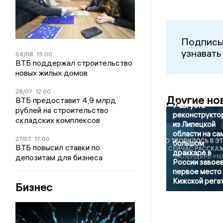
Подписы
узнавать
04/08
15:00
ВТБ поддержал строительство
новых жилых домов
28/07
12:00
Другие но
ВТБ предоставит 4,9 млрд
7 августа
рублей на строительство
реконструкто
складских комплексов
из Липецкой
области на са
27/07
17:00
большом
ВТБ повысил ставки по
драккаре в
депозитам для бизнеса
России завое
первое место 
Кижской рега
Бизнес