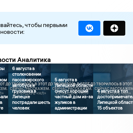
вайтесь, чтобы первыми
 новости:
вости Аналитика
ры
6 августа в
столкновении
мом
пассажирского
5 августа в
автобуса и
Липецкой области
грузовика в
снесут хороший
4 августа в топ
вали
Липецке
частный дом из-за
достопримечате
в
пострадали шесть
жуликов в
Липецкой област
те
человек
администрации
15 объектов