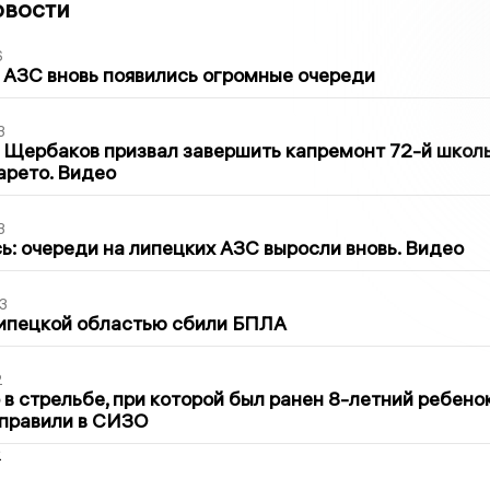
овости
6
 АЗС вновь появились огромные очереди
3
 Щербаков призвал завершить капремонт 72-й школ
арето. Видео
3
ь: очереди на липецких АЗС выросли вновь. Видео
3
Липецкой областью сбили БПЛА
2
в стрельбе, при которой был ранен 8-летний ребено
тправили в СИЗО
2