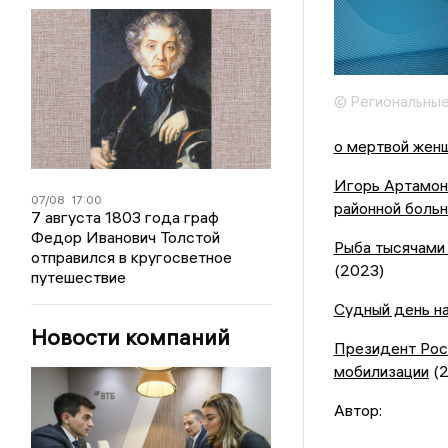
© Региональные
о мертвой жен
Игорь Артамоно
07/08
17:00
районной боль
7 августа 1803 года граф
Федор Иванович Толстой
Рыба тысячами
отправился в кругосветное
(2023)
путешествие
Судный день на
Новости компаний
Президент Рос
мобилизации
(2
Автор: