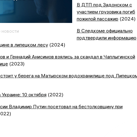
В ДТП под Задонском с
участием грузовика погиб
пожилой пассажир
(2024)
В Следкоме официально
 новости
подтвердили информацию
щине в липецком лесу
(2024)
в и Геннадий Анисимов взялись за скандал в Чаплыгинской
нице
(2023)
 стоит у берега на Матырском водохранилище под Липецко
 Украине: 10 октября
(2022)
сии Владимир Путин посетовал на бестолковщину при
022)