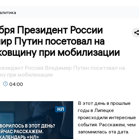
алитика
ября Президент России
ир Путин посетовал на
ковщину при мобилизации
резидент России Владимир Путин посетовал на
ну при мобилизации
04:00
В этот день в прошлые
годы в Липецке
происходили интересные
события. Расскажем, чем
запомнилась эта дата.