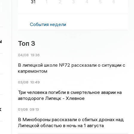
31
1
2
3
4
5
6
События недели
ы
Топ 3
04/08
19:36
В липецкой школе №72 рассказали о ситуации с
капремонтом
03/08
10:49
Три человека погибли в смертельное аварии на
автодороге Липецк - Хлевное
к
01/08
09:13
В Минобороны рассказали о сбитых дронах над
Липецкой областью в ночь на 1 августа