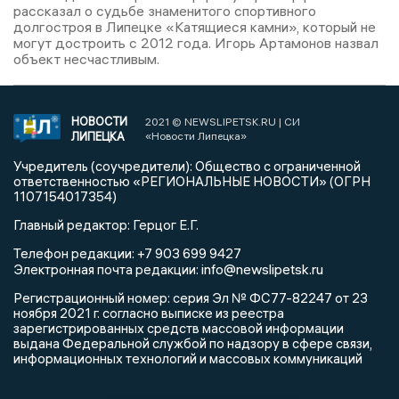
рассказал о судьбе знаменитого спортивного
долгостроя в Липецке «Катящиеся камни», который не
могут достроить с 2012 года. Игорь Артамонов назвал
объект несчастливым.
НОВОСТИ
2021 © NEWSLIPETSK.RU | СИ
ЛИПЕЦКА
«Новости Липецка»
Учредитель (соучредители): Общество с ограниченной
ответственностью «РЕГИОНАЛЬНЫЕ НОВОСТИ» (ОГРН
1107154017354)
Главный редактор: Герцог Е.Г.
Телефон редакции: +7 903 699 9427
info@newslipetsk.ru
Электронная почта редакции:
Регистрационный номер: серия Эл № ФС77-82247 от 23
ноября 2021 г. согласно выписке из реестра
зарегистрированных средств массовой информации
выдана Федеральной службой по надзору в сфере связи,
информационных технологий и массовых коммуникаций