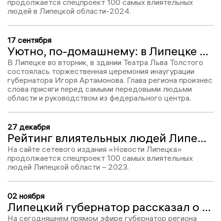
продолжается спецпроект 100 самых влиятельных
людей в Липецкой области-2024.
17 сентября
Уютно, по-домашнему: в Липецке прошла инаугурация губернатора Игоря Артамонова
В Липецке во вторник, в здании Театра Льва Толстого
состоялась торжественная церемония инаугурации
губернатора Игоря Артамонова. Глава региона произнес
слова присяги перед самыми передовыми людьми
области и руководством из федерального центра.
27 декабря
Рейтинг влиятельных людей Липецкой области – 2023: Олег Королев, место №36
На сайте сетевого издания «Новости Липецка»
продолжается спецпроект 100 самых влиятельных
людей Липецкой области – 2023.
02 ноября
Липецкий губернатор рассказал о судьбе несчастливого спортивного долгостроя «Катящиеся камни»
На сегодняшнем прямом эфире губернатор региона