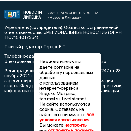
НОВОСТИ
2021 © NEWSLIPETSK.RU | СИ
ЛИПЕЦКА
«Новости Липецка»
Учредитель (соучредители): Общество с ограниченной
ответственностью «РЕГИОНАЛЬНЫЕ НОВОСТИ» (ОГРН
1107154017354)
Главный редактор: Герцог Е.Г.
Телефон редакции: +7 903 699 9427
info@newslipetsk.ru
Электронная почта редакции:
Нажимая кнопку вы
даете согласие на
Регистрационный номер: серия Эл № ФС77-82247 от 23
обработку персональных
ноября 2021 г. согласно выписке из реестра
данных
зарегистрированных средств массовой информации
с использованием
выдана Федеральной службой по надзору в сфере связи,
интернет-сервиса
информационных технологий и массовых коммуникаций
Яндекс.Метрика,
top.mail.ru, LiveInternet.
На сайте используются
cookie. Оставаясь на
сайте, вы принимаете
все
условия использования.
Вы можете
настроить
или
отклонить и покинуть