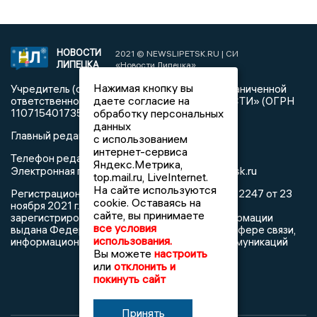
НОВОСТИ
2021 © NEWSLIPETSK.RU | СИ
ЛИПЕЦКА
«Новости Липецка»
Нажимая кнопку вы
Учредитель (соучредители): Общество с ограниченной
даете согласие на
ответственностью «РЕГИОНАЛЬНЫЕ НОВОСТИ» (ОГРН
1107154017354)
обработку персональных
данных
Главный редактор: Герцог Е.Г.
с использованием
интернет-сервиса
Телефон редакции: +7 903 699 9427
Яндекс.Метрика,
info@newslipetsk.ru
Электронная почта редакции:
top.mail.ru, LiveInternet.
На сайте используются
Регистрационный номер: серия Эл № ФС77-82247 от 23
cookie. Оставаясь на
ноября 2021 г. согласно выписке из реестра
сайте, вы принимаете
зарегистрированных средств массовой информации
все условия
выдана Федеральной службой по надзору в сфере связи,
использования.
информационных технологий и массовых коммуникаций
Вы можете
настроить
или
отклонить и
покинуть сайт
Принять