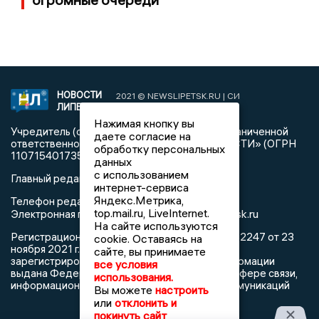
НОВОСТИ
2021 © NEWSLIPETSK.RU | СИ
ЛИПЕЦКА
«Новости Липецка»
Нажимая кнопку вы
Учредитель (соучредители): Общество с ограниченной
даете согласие на
ответственностью «РЕГИОНАЛЬНЫЕ НОВОСТИ» (ОГРН
обработку персональных
1107154017354)
данных
с использованием
Главный редактор: Герцог Е.Г.
интернет-сервиса
Яндекс.Метрика,
Телефон редакции: +7 903 699 9427
top.mail.ru, LiveInternet.
info@newslipetsk.ru
Электронная почта редакции:
На сайте используются
Регистрационный номер: серия Эл № ФС77-82247 от 23
cookie. Оставаясь на
ноября 2021 г. согласно выписке из реестра
сайте, вы принимаете
зарегистрированных средств массовой информации
все условия
выдана Федеральной службой по надзору в сфере связи,
использования.
информационных технологий и массовых коммуникаций
Вы можете
настроить
или
отклонить и
покинуть сайт