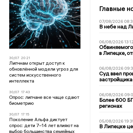
Главные н
07/08/2026 08:3
В небе над 
06/08/2026 13:1
Обвиняемого 
в Липецке, о
30/07
20:21
Липчнам открыт доступ к
06/08/2026 09:
обновлённой модели угроз для
Суд ввел про
систем искусственного
застройщика
интеллекта
30/07
17:43
06/08/2026 09:0
Опрос: липчане все чаще сдают
Более 600 БП
биометрию
регионах
30/07
17:15
Поколение Альфа диктует
05/08/2026 19:3
спрос: дети 7–14 лет влияют на
В Липецке це
выбор большинства семейных