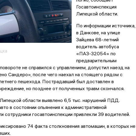
Госавтоинспекция
Липецкой области.
По информации источника,
в Данкове, на улице
Зайцева 68-летний
водитель автобуса
цка
«ПАЗ-32054» по
предварительным
повороте не справился с управлением, допустил наезд на
но Сандеро», после чего наехал на стоящего рядом с
летнего пешехода. Пострадавший был доставлен в
реждение, но позднее от полученных травм скончался.
Липецкой области выявлено 6,5 тыс. нарушений ПДД.
авто в состоянии опьянения к административной
и сотрудники госавтоинспекции привлекли 39 водителей.
иксировано 74 факта столкновения автомашин, в которых не
вших.