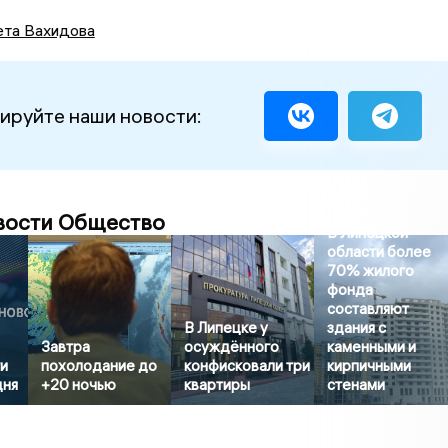
ета Вахидова
ируйте наши новости:
вости Общество
В Липецкой
области более
70% жилого
фонда
составляют
В Липецке у
здания с
Завтра
осуждённого
каменными и
и
похолодание до
конфисковали три
кирпичными
дня
+20 ночью
квартиры
стенами