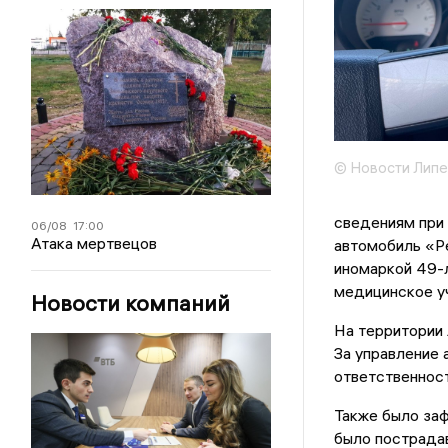
© Новости Липе
сведениям при 
06/08
17:00
Атака мертвецов
автомобиль «Ре
иномаркой 49-
медицинское уч
Новости компаний
На территории 
За управление 
ответственност
Также было заф
было пострада