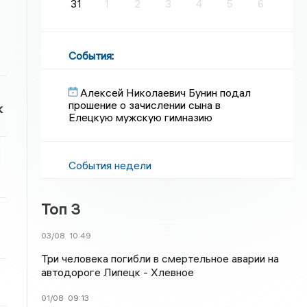
31
1
2
3
4
5
6
События
:
Алексей Николаевич Бунин подал
прошение о зачислении сына в
к
Елецкую мужскую гимназию
События недели
Топ 3
03/08
10:49
Три человека погибли в смертельное аварии на
автодороге Липецк - Хлевное
01/08
09:13