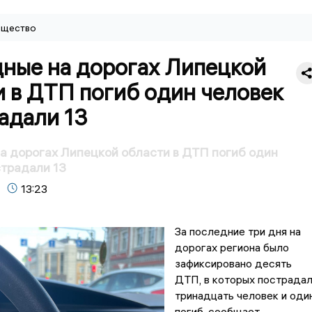
щество
дные на дорогах Липецкой
 в ДТП погиб один человек
адали 13
а дорогах Липецкой области в ДТП погиб один
страдали 13
13:23
За последние три дня на
дорогах региона было
зафиксировано десять
ДТП, в которых пострада
тринадцать человек и оди
погиб, сообщает