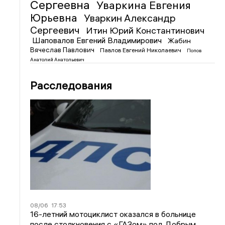
Сергеевна
Уваркина Евгения
Юрьевна
Уваркин Александр
Сергеевич
Итин Юрий Константинович
Шаповалов Евгений Владимирович
Жабин
Вячеслав Павлович
Павлов Евгений Николаевич
Попов
Анатолий Анатольевич
Расследования
08/06
17:53
16-летний мотоциклист оказался в больнице
после столкновения с «ГАЗом» под Добрым