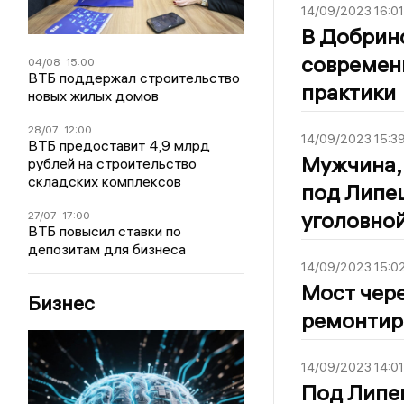
14/09/2023 16:01
В Добрин
современ
04/08
15:00
ВТБ поддержал строительство
практики
новых жилых домов
28/07
12:00
14/09/2023 15:3
ВТБ предоставит 4,9 млрд
Мужчина, 
рублей на строительство
складских комплексов
под Липец
уголовной
27/07
17:00
ВТБ повысил ставки по
депозитам для бизнеса
14/09/2023 15:0
Мост чере
Бизнес
ремонтир
14/09/2023 14:01
Под Липе