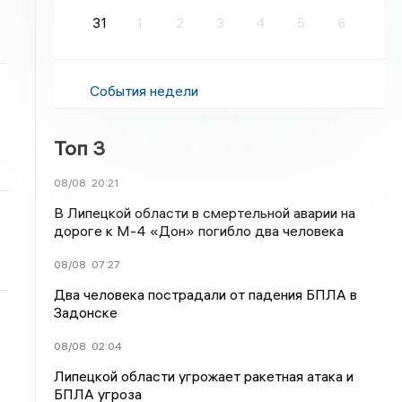
31
1
2
3
4
5
6
События недели
Топ 3
08/08
20:21
В Липецкой области в смертельной аварии на
дороге к М-4 «Дон» погибло два человека
08/08
07:27
Два человека пострадали от падения БПЛА в
Задонске
08/08
02:04
Липецкой области угрожает ракетная атака и
БПЛА угроза