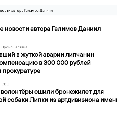
вости автора Галимов Даниил
е новости автора Галимов Даниил
9
Происшествия
вший в жуткой аварии липчанин
компенсацию в 300 000 рублей
я прокуратуре
2
СВО
 волонтёры сшили бронежилет для
й собаки Липки из артдивизиона имен