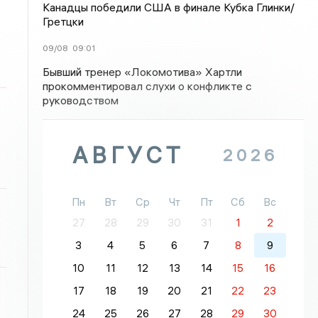
Канадцы победили США в финале Кубка Глинки/
Гретцки
09/08
09:01
Бывший тренер «Локомотива» Хартли
прокомментировал слухи о конфликте с
руководством
АВГУСТ
2026
Пн
Вт
Ср
Чт
Пт
Сб
Вс
27
28
29
30
31
1
2
3
4
5
6
7
8
9
10
11
12
13
14
15
16
17
18
19
20
21
22
23
24
25
26
27
28
29
30