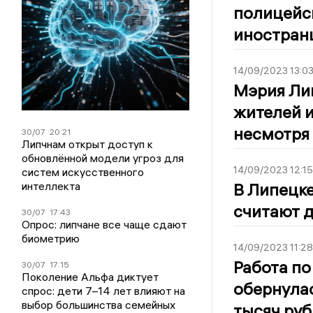
полицейск
иностран
14/09/2023 13:0
Мэрия Ли
жителей и
несмотря 
30/07
20:21
Липчнам открыт доступ к
обновлённой модели угроз для
14/09/2023 12:15
систем искусственного
интеллекта
В Липецке
считают д
30/07
17:43
Опрос: липчане все чаще сдают
биометрию
14/09/2023 11:28
Работа по
30/07
17:15
Поколение Альфа диктует
обернулас
спрос: дети 7–14 лет влияют на
выбор большинства семейных
тысяч ру