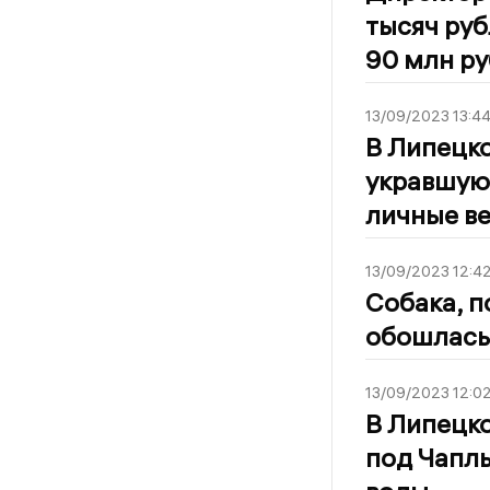
тысяч руб
90 млн р
13/09/2023 13:4
В Липецк
укравшую 
личные в
13/09/2023 12:4
Собака, п
обошлась 
13/09/2023 12:0
В Липецк
под Чапл