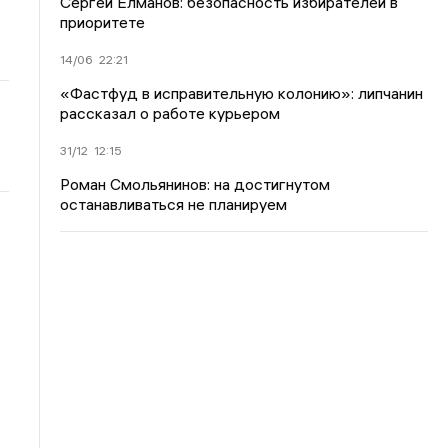
Сергей Елманов: безопасность избирателей в
приоритете
14/06
22:21
«Фастфуд в исправительную колонию»: липчанин
рассказал о работе курьером
31/12
12:15
Роман Смольянинов: на достигнутом
останавливаться не планируем