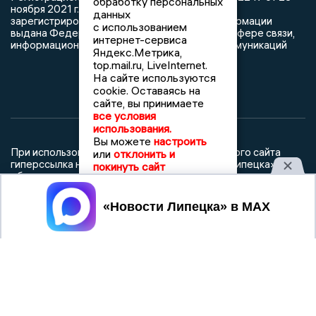
обработку персональных
ноября 2021 г. согласно выписке из реестра
данных
зарегистрированных средств массовой информации
с использованием
выдана Федеральной службой по надзору в сфере связи,
интернет-сервиса
информационных технологий и массовых коммуникаций
Яндекс.Метрика,
top.mail.ru, LiveInternet.
На сайте используются
cookie. Оставаясь на
сайте, вы принимаете
все условия
использования.
Вы можете
настроить
При использовании любого материала с данного сайта
или
отклонить и
гиперссылка на Сетевое издание «Новости Липецка»
покинуть сайт
обязательна.
Сообщения на сером фоне размещены на правах рекламы
Принять
@mazov
MAX
Написать директору в телеграм
или
О холдинге
Вакансии
Реклама
Дежурный по новостям