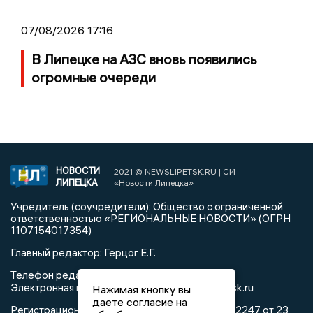
07/08/2026 17:16
В Липецке на АЗС вновь появились
огромные очереди
НОВОСТИ
2021 © NEWSLIPETSK.RU | СИ
ЛИПЕЦКА
«Новости Липецка»
Учредитель (соучредители): Общество с ограниченной
ответственностью «РЕГИОНАЛЬНЫЕ НОВОСТИ» (ОГРН
1107154017354)
Главный редактор: Герцог Е.Г.
Телефон редакции: +7 903 699 9427
info@newslipetsk.ru
Электронная почта редакции:
Нажимая кнопку вы
даете согласие на
Регистрационный номер: серия Эл № ФС77-82247 от 23