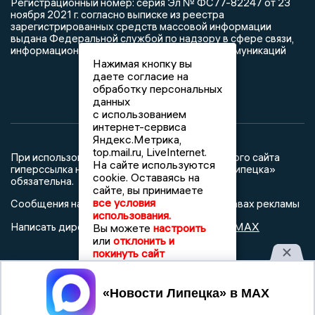
Регистрационный номер: серия Эл № ФС77-82247 от 23
ноября 2021 г. согласно выписке из реестра
зарегистрированных средств массовой информации
выдана Федеральной службой по надзору в сфере связи,
информационных технологий и массовых коммуникаций
Нажимая кнопку вы
даете согласие на
обработку персональных
данных
с использованием
интернет-сервиса
Яндекс.Метрика,
top.mail.ru, LiveInternet.
При использовании любого материала с данного сайта
На сайте используются
гиперссылка на Сетевое издание «Новости Липецка»
cookie. Оставаясь на
обязательна.
сайте, вы принимаете
все условия
Сообщения на сером фоне размещены на правах рекламы
использования.
@mazov
MAX
Написать директору в телеграм
или
Вы можете
настроить
или
отклонить и
покинуть сайт
О холдинге
Вакансии
Реклама
Дежурный по новостям
Принять