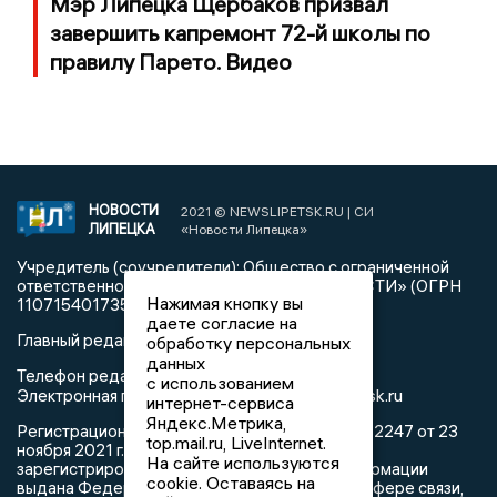
Мэр Липецка Щербаков призвал
завершить капремонт 72-й школы по
правилу Парето. Видео
НОВОСТИ
2021 © NEWSLIPETSK.RU | СИ
ЛИПЕЦКА
«Новости Липецка»
Учредитель (соучредители): Общество с ограниченной
ответственностью «РЕГИОНАЛЬНЫЕ НОВОСТИ» (ОГРН
Нажимая кнопку вы
1107154017354)
даете согласие на
Главный редактор: Герцог Е.Г.
обработку персональных
данных
Телефон редакции: +7 903 699 9427
с использованием
info@newslipetsk.ru
Электронная почта редакции:
интернет-сервиса
Яндекс.Метрика,
Регистрационный номер: серия Эл № ФС77-82247 от 23
top.mail.ru, LiveInternet.
ноября 2021 г. согласно выписке из реестра
На сайте используются
зарегистрированных средств массовой информации
cookie. Оставаясь на
выдана Федеральной службой по надзору в сфере связи,