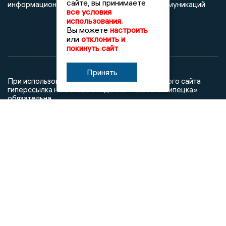
сайте, вы принимаете
информационных технологий и массовых коммуникаций
все условия
использования.
Вы можете
настроить
или
отклонить и
покинуть сайт
Принять
При использовании любого материала с данного сайта
гиперссылка на Сетевое издание «Новости Липецка»
обязательна.
Сообщения на сером фоне размещены на правах рекламы
@mazov
MAX
Написать директору в телеграм
или
О холдинге
Вакансии
Реклама
Дежурный по новостям
16+