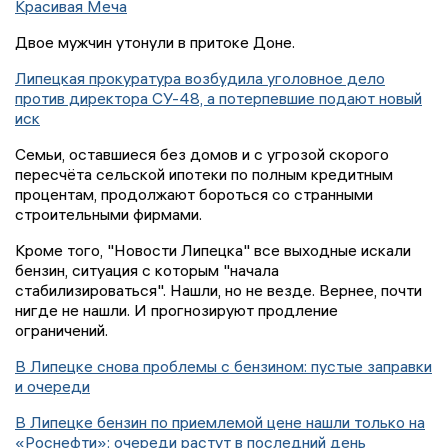
Красивая Меча
Двое мужчин утонули в притоке Доне.
Липецкая прокуратура возбудила уголовное дело
против директора СУ-48, а потерпевшие подают новый
иск
Семьи, оставшиеся без домов и с угрозой скорого
пересчёта сельской ипотеки по полным кредитным
процентам, продолжают бороться со странными
строительными фирмами.
Кроме того, "Новости Липецка" все выходные искали
бензин, ситуация с которым "начала
стабилизироваться". Нашли, но не везде. Вернее, почти
нигде не нашли. И прогнозируют продление
ограничений.
В Липецке снова проблемы с бензином: пустые заправки
и очереди
В Липецке бензин по приемлемой цене нашли только на
«Роснефти»: очереди растут в последний день