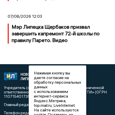
07/08/2026 12:03
Мэр Липецка Щербаков призвал
завершить капремонт 72-й школы по
правилу Парето. Видео
Нажимая кнопку вы
НОВОСТИ
2021 © NEWSLIPETSK.RU | СИ
даете согласие на
ЛИПЕЦКА
«Новости Липецка»
обработку персональных
данных
Учредитель (соучредители): Общество с ограниченной
с использованием
ответственностью «РЕГИОНАЛЬНЫЕ НОВОСТИ» (ОГРН
интернет-сервиса
1107154017354)
Яндекс.Метрика,
Главный редактор: Герцог Е.Г.
top.mail.ru, LiveInternet.
На сайте используются
Телефон редакции: +7 903 699 9427
cookie. Оставаясь на