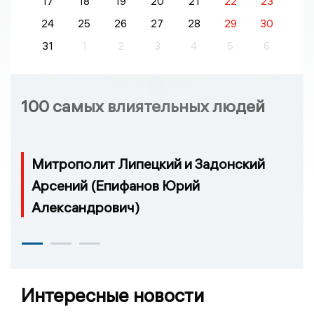
17
18
19
20
21
22
23
24
25
26
27
28
29
30
31
1
2
3
4
5
6
100 самых влиятельных людей
Митрополит Липецкий и Задонский
Арсений (Епифанов Юрий
Александрович)
Интересные новости