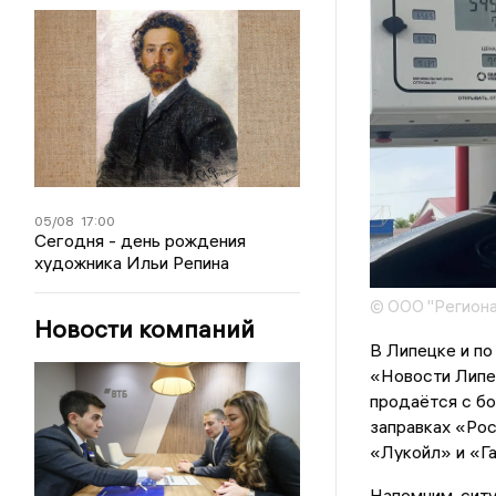
05/08
17:00
Сегодня - день рождения
художника Ильи Репина
© ООО "Региона
Новости компаний
В Липецке и по
«Новости Липец
продаётся с бо
заправках «Рос
«Лукойл» и «Га
Напомним, ситу