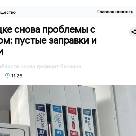
Главная новость
щество
цке снова проблемы с
м: пустые заправки и
и
области снова дефицит бензина
11:26