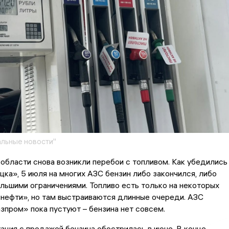
льные новости"
 области снова возникли перебои с топливом. Как убедились
ка», 5 июля на многих АЗС бензин либо закончился, либо
льшими ограничениями. Топливо есть только на некоторых
нефти», но там выстраиваются длинные очереди. АЗС
зпром» пока пустуют – бензина нет совсем.
ация с продажей бензина обострилась в июне. В конце