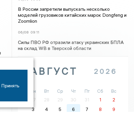
В России запретили выпускать несколько
моделей грузовиков китайских марок Dongfeng и
Zoomlion
06/08
09:11
Силы ПВО РФ отразили атаку украинских БПЛА
на склад WB в Тверской области
ы
АВГУСТ
2026
Принять
Пн
Вт
Ср
Чт
Пт
Сб
Вс
27
28
29
30
31
1
2
3
4
5
6
7
8
9
10
11
12
13
14
15
16
17
18
19
20
21
22
23