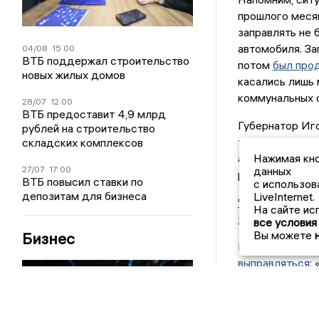
прошлого месяц
заправлять не 
автомобиля. За
04/08
15:00
ВТБ поддержал строительство
потом
был про
новых жилых домов
касались лишь 
коммунальных 
28/07
12:00
ВТБ предоставит 4,9 млрд
Губернатор Иг
рублей на строительство
топливо не раз
складских комплексов
Нажимая кно
автомобилистов
данных
27/07
17:00
раза по сравнен
ВТБ повысил ставки по
с использов
депозитам для бизнеса
LiveInternet.
Читать по теме
На сайте ис
ЦФО по росту ц
все условия
Вы можете
Бизнес
Позже в правит
выправляться
:
топливо появил
Однако сегодня
новый виток де