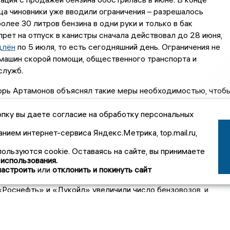
а чиновники уже вводили ограничения – разрешалось
более 30 литров бензина в одни руки и только в бак
прет на отпуск в канистры сначала действовал до 28 июня,
длён
по 5 июля, то есть сегодняшний день. Ограничения не
машин скорой помощи, общественного транспорта и
служб.
орь Артамонов объяснял такие меры необходимостью, чтоб
бирали с запасом и его хватило на большее число
пку вы даете согласие на обработку персональных
. По его словам, спрос на АИ-95 в июне вырос в полтора
ию с маем, а на АИ-92 – в 1,3–1,4 раза.
анием интернет-сервиса Яндекс.Метрика, top.mail.ru,
: Липецкая область оказалась в середине рейтинга регионов
пользуются cookie. Оставаясь на сайте, вы принимаете
ен на бензин в июне
 использования.
настроить
или
отклонить и покинуть сайт
ельстве региона сообщили, что ситуация
начала
 «Роснефть» и «Лукойл» увеличили число бензовозов, и
ось на заправках, которые несколько дней стояли пустыми.
 снова очевидно, что проблемы вернулись. С чем связан
фицита, пока официально не объясняется.