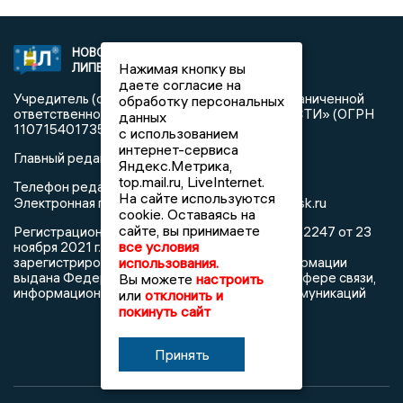
НОВОСТИ
2021 © NEWSLIPETSK.RU | СИ
Нажимая кнопку вы
ЛИПЕЦКА
«Новости Липецка»
даете согласие на
Учредитель (соучредители): Общество с ограниченной
обработку персональных
ответственностью «РЕГИОНАЛЬНЫЕ НОВОСТИ» (ОГРН
данных
1107154017354)
с использованием
интернет-сервиса
Главный редактор: Герцог Е.Г.
Яндекс.Метрика,
top.mail.ru, LiveInternet.
Телефон редакции: +7 903 699 9427
На сайте используются
info@newslipetsk.ru
Электронная почта редакции:
cookie. Оставаясь на
сайте, вы принимаете
Регистрационный номер: серия Эл № ФС77-82247 от 23
все условия
ноября 2021 г. согласно выписке из реестра
использования.
зарегистрированных средств массовой информации
выдана Федеральной службой по надзору в сфере связи,
Вы можете
настроить
информационных технологий и массовых коммуникаций
или
отклонить и
покинуть сайт
Принять