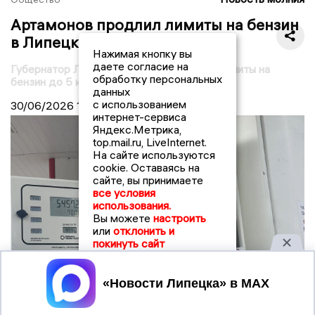
Артамонов продлил лимиты на бензин
в Липецкой области до 5 июля
Нажимая кнопку вы
даете согласие на
Губернатор Липецкой области продлил лимиты на
обработку персональных
бензин до 5 июля
данных
с использованием
30/06/2026
11:44
интернет-сервиса
Яндекс.Метрика,
top.mail.ru, LiveInternet.
На сайте используются
cookie. Оставаясь на
сайте, вы принимаете
все условия
использования.
Вы можете
настроить
или
отклонить и
покинуть сайт
Принять