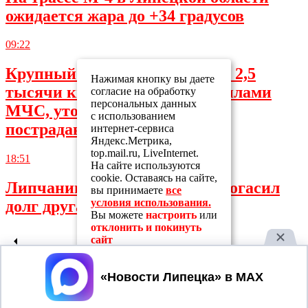
ожидается жара до +34 градусов
09:22
Крупный пожар в Липецке на 2,5
Нажимая кнопку вы даете
тысячи квадратов потушен силами
согласие на обработку
персональных данных
МЧС, уточнены данные о
с использованием
пострадавших
интернет-сервиса
Яндекс.Метрика,
top.mail.ru, LiveInternet.
18:51
На сайте используются
cookie. Оставаясь на сайте,
Липчанин нашёл телефон и погасил
вы принимаете
все
условия использования.
долг друга за чужой счёт
Вы можете
настроить
или
отклонить и покинуть
сайт
Принять