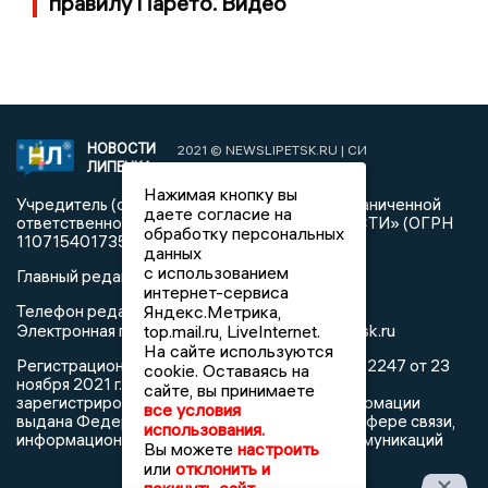
правилу Парето. Видео
НОВОСТИ
2021 © NEWSLIPETSK.RU | СИ
ЛИПЕЦКА
«Новости Липецка»
Нажимая кнопку вы
Учредитель (соучредители): Общество с ограниченной
даете согласие на
ответственностью «РЕГИОНАЛЬНЫЕ НОВОСТИ» (ОГРН
обработку персональных
1107154017354)
данных
с использованием
Главный редактор: Герцог Е.Г.
интернет-сервиса
Телефон редакции: +7 903 699 9427
Яндекс.Метрика,
info@newslipetsk.ru
Электронная почта редакции:
top.mail.ru, LiveInternet.
На сайте используются
Регистрационный номер: серия Эл № ФС77-82247 от 23
cookie. Оставаясь на
ноября 2021 г. согласно выписке из реестра
сайте, вы принимаете
зарегистрированных средств массовой информации
все условия
выдана Федеральной службой по надзору в сфере связи,
использования.
информационных технологий и массовых коммуникаций
Вы можете
настроить
или
отклонить и