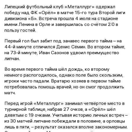
Липецкий футбольный клуб «Металлург» одержал
победу над ФК «Орёл» в матче 15-го тура Второй лиги
дивизиона «Б». Встреча прошла 4 июля на стадионе
имени Ленина в Орле и завершилась со счётом 2:0 в
пользу гостей.
Первый гол был забит под занавес первого тайма – на
44-й минуте отличился Денис Сёмин. Во втором тайме,
на 73-й минуте, Иван Сазонов удвоил преимущество
липчан.
Во время первого тайма шёл дождь, ко второму
немного распогодилось, однако поле было скользким,
игроки часто падали. Вратарю хозяев в первом тайме
потребовалась помощь врачей, но он смог продолжить
матч.
Перед игрой «Металлург» занимал четвёртое место в
турнирной таблице, набрав 27 очков, а «Орёл» шёл
девятым с 19 очками. Учитывая историю личных встреч –
из 30 матчей липчане побеждали в половине, а орловцы
лишь в пяти, – результат оказался вполне закономерным.