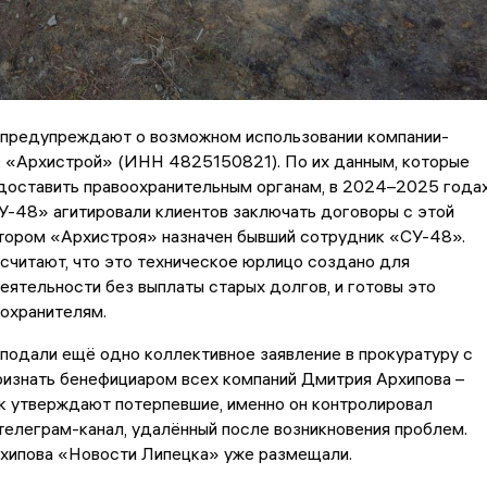
предупреждают о возможном использовании компании-
 «Архистрой» (ИНН 4825150821). По их данным, которые
едоставить правоохранительным органам, в 2024–2025 года
-48» агитировали клиентов заключать договоры с этой
тором «Архистроя» назначен бывший сотрудник «СУ-48».
считают, что это техническое юрлицо создано для
ятельности без выплаты старых долгов, и готовы это
охранителям.
подали ещё одно коллективное заявление в прокуратуру с
ризнать бенефициаром всех компаний Дмитрия Архипова –
к утверждают потерпевшие, именно он контролировал
телеграм-канал, удалённый после возникновения проблем.
хипова «Новости Липецка» уже размещали.