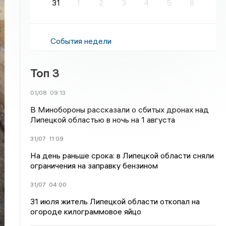
31
1
2
3
4
5
6
События недели
Топ 3
01/08
09:13
В Минобороны рассказали о сбитых дронах над
Липецкой областью в ночь на 1 августа
31/07
11:09
На день раньше срока: в Липецкой области сняли
ограничения на заправку бензином
31/07
04:00
31 июля житель Липецкой области откопал на
огороде килограммовое яйцо