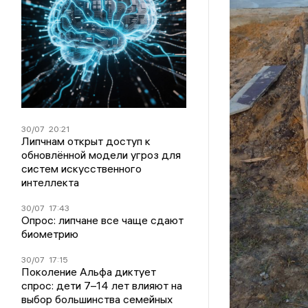
30/07
20:21
Липчнам открыт доступ к
обновлённой модели угроз для
систем искусственного
интеллекта
30/07
17:43
Опрос: липчане все чаще сдают
биометрию
30/07
17:15
Поколение Альфа диктует
спрос: дети 7–14 лет влияют на
выбор большинства семейных