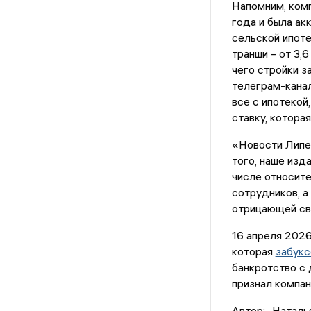
Напомним, ком
года и была ак
сельской ипоте
транши – от 3,
чего стройки з
телеграм-канал
все с ипотекой
ставку, котора
«Новости Липе
того, наше изд
числе относите
сотрудников, а
отрицающей св
16 апреля 202
которая
забукс
банкротство с 
признал компа
Автор:
Наталь