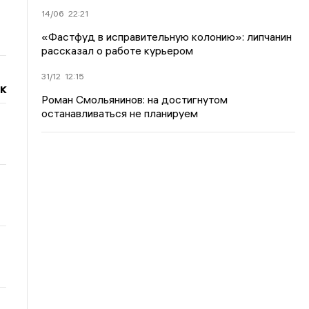
14/06
22:21
«Фастфуд в исправительную колонию»: липчанин
рассказал о работе курьером
31/12
12:15
к
Роман Смольянинов: на достигнутом
останавливаться не планируем