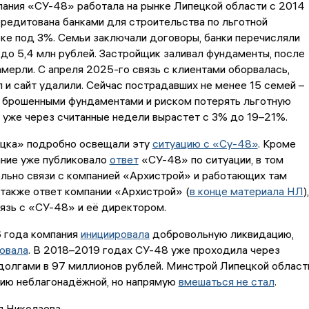
пания «СУ-48» работала на рынке Липецкой области с 2014
кредитована банками для строительства по льготной
ке под 3%. Семьи заключали договоры, банки перечисляли
6 до 5,4 млн рублей. Застройщик заливал фундаменты, после
амерли. С апреля 2025-го связь с клиентами оборвалась,
 и сайт удалили. Сейчас пострадавших не менее 15 семей –
, брошенными фундаментами и риском потерять льготную
я уже через считанные недели вырастет с 3% до 19–21%.
цка» подробно освещали эту
ситуацию с «Су-48»
. Кроме
ание уже публиковало
ответ
«СУ-48» по ситуации, в том
льно связи с компанией «Архистрой» и работающих там
 также ответ компании «Архистрой» (
в конце материала НЛ
),
язь с «СУ-48» и её директором.
6 года компания
инициировала
добровольную ликвидацию,
овала
. В 2018–2019 годах СУ-48 уже проходила через
долгами в 97 миллионов рублей. Минстрой Липецкой област
нию неблагонадёжной, но напрямую
вмешаться не стал
.
я Николаева