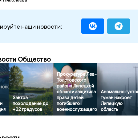
ируйте наши новости:
вости Общество
Прокуратура Лев-
Толстовского
района Липецкой
области защитила
Аномально густо
Завтра
права детей
туман накроет
и
похолодание до
погибшего
Липецкую
дня
+22 градусов
военнослужащего
область
овости