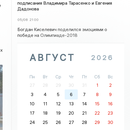
подписания Владимира Тарасенко и Евгения
е
Дадонова
05/08
21:00
Богдан Киселевич поделился эмоциями о
победе на Олимпиаде-2018
ах
АВГУСТ
2026
Пн
Вт
Ср
Чт
Пт
Сб
Вс
27
28
29
30
31
1
2
3
4
5
6
7
8
9
10
11
12
13
14
15
16
17
18
19
20
21
22
23
24
25
26
27
28
29
30