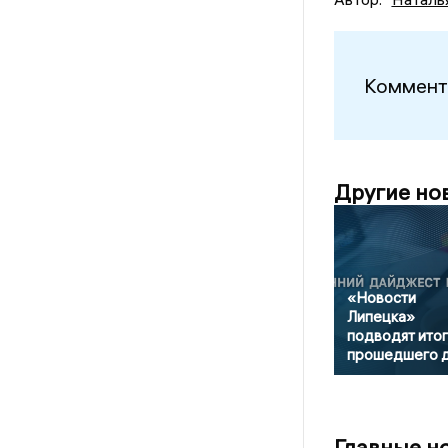
Коммент
Другие но
«Новости
Липецка»
подводят итог
прошедшего 
Главные н