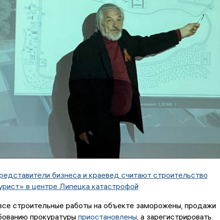
редставители бизнеса и краевед считают строительство
урист» в центре Липецка катастрофой
все строительные работы на объекте заморожены, продажи
ебованию прокуратуры
приостановлены
, а зарегистрировать