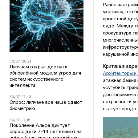
Ранее застрой
указывая, что 
проектной доку
суде. Между т
прокуратура та
многочисленны
инфраструктуро
нарушенной инс
30/07
20:21
Критика в адре
Липчнам открыт доступ к
обновлённой модели угроз для
Архитекторы и
систем искусственного
этажная башня 
интеллекта
усугубить тран
достопримечат
30/07
17:43
сохранности ун
Опрос: липчане все чаще сдают
биометрию
статус города-
30/07
17:15
Поколение Альфа диктует
спрос: дети 7–14 лет влияют на
выбор большинства семейных