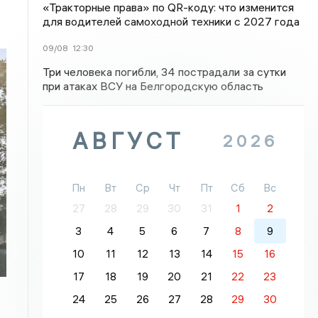
«Тракторные права» по QR-коду: что изменится
для водителей самоходной техники с 2027 года
09/08
12:30
Три человека погибли, 34 пострадали за сутки
при атаках ВСУ на Белгородскую область
АВГУСТ
2026
Пн
Вт
Ср
Чт
Пт
Сб
Вс
27
28
29
30
31
1
2
3
4
5
6
7
8
9
10
11
12
13
14
15
16
17
18
19
20
21
22
23
24
25
26
27
28
29
30