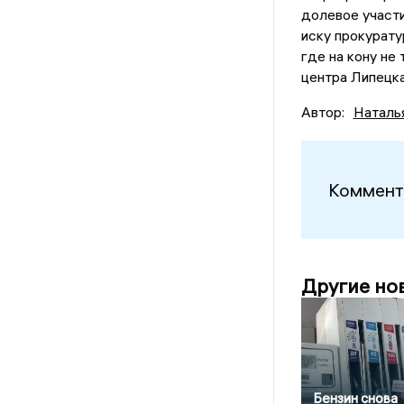
долевое участи
иску прокурату
где на кону не
центра Липецка
Автор:
Наталь
Коммент
Другие но
Бензин снова