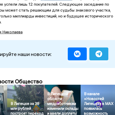
е успели лишь 12 покупателей. Следующее заседание по
ры может стать решающим для судьбы знакового участка,
 только миллиарды инвестиций, но и будущее исторического
.
я Николаева
ируйте наши новости:
вости Общество
В Липецкой
В канале
области
«Новостей
В Липецке за 38
медработникам
Липецка» в MAX
млн рублей
изменили оклады
появилась
построят переход
и ввели доплаты
возможность