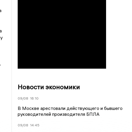
а
а
му
о
Новости экономики
09/08
16:10
В Москве арестовали действующего и бывшего
руководителей производителя БПЛА
09/08
14:45