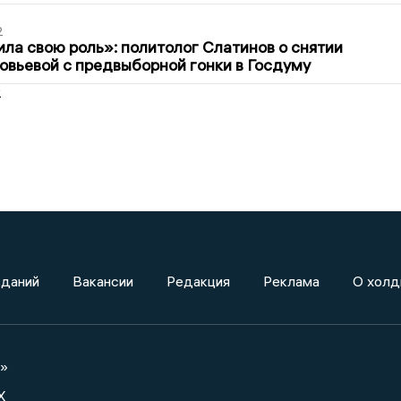
2
ла свою роль»: политолог Слатинов о снятии
овьевой с предвыборной гонки в Госдуму
2
зданий
Вакансии
Редакция
Реклама
О холд
а»
X