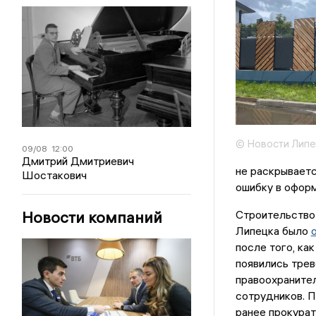
© Новости Липе
09/08
12:00
Дмитрий Дмитриевич
не раскрывает
Шостакович
ошибку в офор
Новости компаний
Строительство
Липецка было
после того, ка
появились трев
правоохраните
сотрудников. 
ранее прокурат