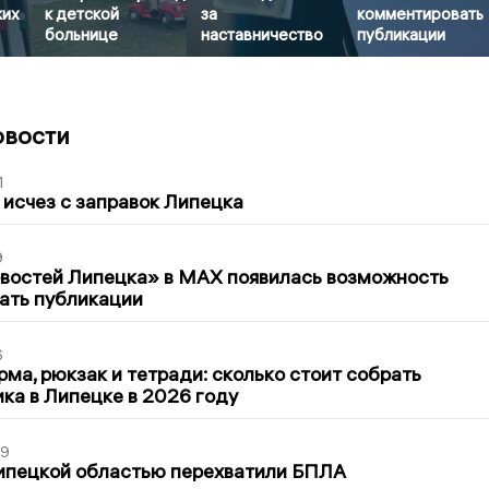
ких
к детской
за
комментировать
больнице
наставничество
публикации
овости
1
 исчез с заправок Липецка
9
овостей Липецка» в MAX появилась возможность
ать публикации
6
ма, рюкзак и тетради: сколько стоит собрать
ка в Липецке в 2026 году
39
ипецкой областью перехватили БПЛА