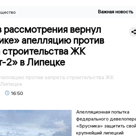
Важная новость
щество
з рассмотрения вернул
ике» апелляцию против
а строительства ЖК
т-2» в Липецке
пелляцию против запрета строительства ЖК
 Липецке
16:50
Апелляционная попытка
федерального девелопер
«Брусника» защитить сво
крупнейший липецкий