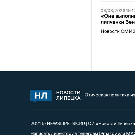
08/08/2026 19:1
«Она выполни
липчанки Зен
Новости СМИ
НОВОСТИ
Этическая политика и
ЛИПЕЦКА
2021 © NEWSLIPETSK.RU | СИ «Новости Липецк
@mazov
MA
Написать директору в телеграм
или