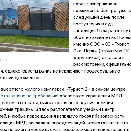
проект завершилась
неожиданно быстро: уже н
следующий день после
поступления в суд
апелляция была развёрнут
обратно заявителю. Поче
именно ООО «СЗ «Турист
Эко-Парк» (структура ГК
«Брусника») отказали в
цка
рассмотрении, официальн
ся, однако юристы рынка не исключают процессуальную
млении документов.
 высотного жилого комплекса «Турист-2» в самом центре
остановлено по требованию
областного управления МВД
к рядом, в стенах административного здания полиции,
ожные трещины. Здесь располагается учебный центр
лей, и любые повреждения напрямую грозят безопасности
Позиция МВД оказалась определяющей: несмотря на то что
ура не смогла убедить суд в необходимости приостановить