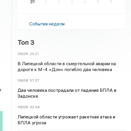
31
1
2
3
4
5
6
События недели
Топ 3
08/08
20:21
В Липецкой области в смертельной аварии на
дороге к М-4 «Дон» погибло два человека
08/08
07:27
о
Два человека пострадали от падения БПЛА в
Задонске
08/08
02:04
Липецкой области угрожает ракетная атака и
БПЛА угроза