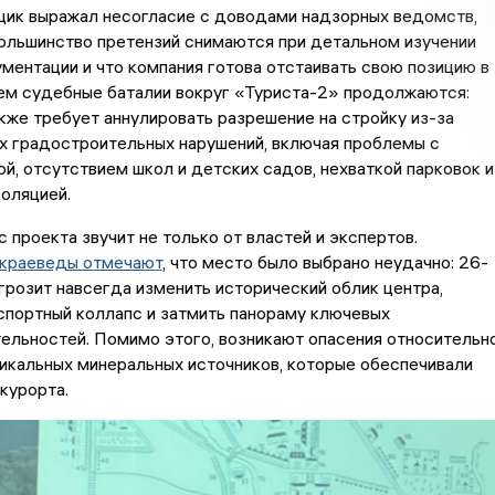
щик выражал несогласие с доводами надзорных ведомств,
большинство претензий снимаются при детальном изучении
ментации и что компания готова отстаивать свою позицию в
ем судебные баталии вокруг «Туриста-2» продолжаются:
кже требует аннулировать разрешение на стройку из-за
х градостроительных нарушений, включая проблемы с
й, отсутствием школ и детских садов, нехваткой парковок и
оляцией.
с проекта звучит не только от властей и экспертов.
 краеведы отмечают
, что место было выбрано неудачно: 26-
грозит навсегда изменить исторический облик центра,
спортный коллапс и затмить панораму ключевых
ельностей. Помимо этого, возникают опасения относительн
икальных минеральных источников, которые обеспечивали
курорта.