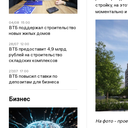
стройку, на эт
моментально и 
04/08
15:00
ВТБ поддержал строительство
новых жилых домов
28/07
12:00
ВТБ предоставит 4,9 млрд
рублей на строительство
складских комплексов
27/07
17:00
ВТБ повысил ставки по
депозитам для бизнеса
Бизнес
На фото - про