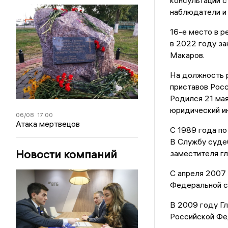
консультаций с
наблюдатели и 
16-е место в р
в 2022 году за
Макаров.
На должность 
приставов Росс
Родился 21 мая
юридический ин
06/08
17:00
Атака мертвецов
С 1989 года по
В Службу суде
Новости компаний
заместителя гл
С апреля 2007 
Федеральной с
В 2009 году Г
Российской Фе