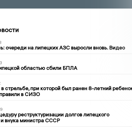
овости
3
ь: очереди на липецких АЗС выросли вновь. Видео
3
Липецкой областью сбили БПЛА
2
в стрельбе, при которой был ранен 8-летний ребено
тправили в СИЗО
39
цедуру реструктуризации долгов липецкого
 и внука министра СССР