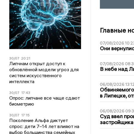
Главные н
07/08/2026 10:2
Они вернулис
30/07
20:21
Липчнам открыт доступ к
07/08/2026 08:3
В небе над 
обновлённой модели угроз для
систем искусственного
интеллекта
06/08/2026 13:1
Обвиняемого 
30/07
17:43
в Липецке, о
Опрос: липчане все чаще сдают
биометрию
06/08/2026 09:
30/07
17:15
Суд ввел про
Поколение Альфа диктует
застройщика
спрос: дети 7–14 лет влияют на
выбор большинства семейных