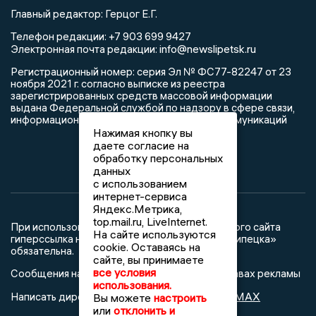
Главный редактор: Герцог Е.Г.
Телефон редакции: +7 903 699 9427
info@newslipetsk.ru
Электронная почта редакции:
Регистрационный номер: серия Эл № ФС77-82247 от 23
ноября 2021 г. согласно выписке из реестра
зарегистрированных средств массовой информации
выдана Федеральной службой по надзору в сфере связи,
информационных технологий и массовых коммуникаций
Нажимая кнопку вы
даете согласие на
обработку персональных
данных
с использованием
интернет-сервиса
Яндекс.Метрика,
top.mail.ru, LiveInternet.
При использовании любого материала с данного сайта
На сайте используются
гиперссылка на Сетевое издание «Новости Липецка»
cookie. Оставаясь на
обязательна.
сайте, вы принимаете
все условия
Сообщения на сером фоне размещены на правах рекламы
использования.
@mazov
MAX
Написать директору в телеграм
или
Вы можете
настроить
или
отклонить и