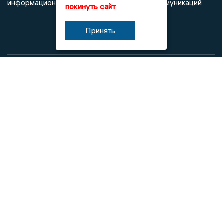
информационных технологий и массовых коммуникаций
покинуть сайт
Принять
При использовании любого материала с данного сайта
гиперссылка на Сетевое издание «Новости Липецка»
обязательна.
Сообщения на сером фоне размещены на правах рекламы
@mazov
MAX
Написать директору в телеграм
или
О холдинге
Вакансии
Реклама
Дежурный по новостям
16+