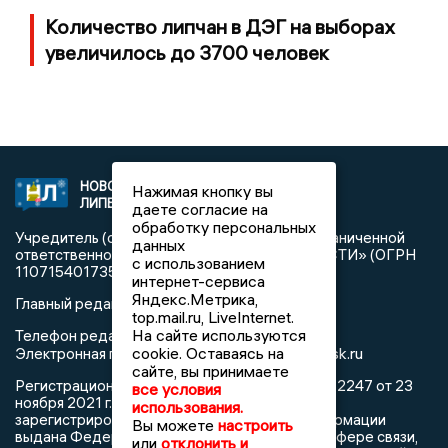
Количество липчан в ДЭГ на выборах
увеличилось до 3700 человек
НОВОСТИ
2021 © NEWSLIPETSK.RU | СИ
Нажимая кнопку вы
ЛИПЕЦКА
«Новости Липецка»
даете согласие на
обработку персональных
Учредитель (соучредители): Общество с ограниченной
данных
ответственностью «РЕГИОНАЛЬНЫЕ НОВОСТИ» (ОГРН
с использованием
1107154017354)
интернет-сервиса
Яндекс.Метрика,
Главный редактор: Герцог Е.Г.
top.mail.ru, LiveInternet.
На сайте используются
Телефон редакции: +7 903 699 9427
info@newslipetsk.ru
cookie. Оставаясь на
Электронная почта редакции:
сайте, вы принимаете
Регистрационный номер: серия Эл № ФС77-82247 от 23
все условия
ноября 2021 г. согласно выписке из реестра
использования.
зарегистрированных средств массовой информации
Вы можете
настроить
выдана Федеральной службой по надзору в сфере связи,
или
отклонить и