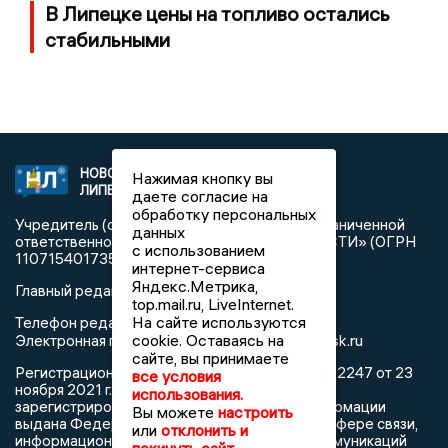
В Липецке цены на топливо остались
стабильными
НОВОСТИ
2021 © NEWSLIPETSK.RU | СИ
Нажимая кнопку вы
ЛИПЕЦКА
«Новости Липецка»
даете согласие на
обработку персональных
Учредитель (соучредители): Общество с ограниченной
данных
ответственностью «РЕГИОНАЛЬНЫЕ НОВОСТИ» (ОГРН
с использованием
1107154017354)
интернет-сервиса
Яндекс.Метрика,
Главный редактор: Герцог Е.Г.
top.mail.ru, LiveInternet.
На сайте используются
Телефон редакции: +7 903 699 9427
info@newslipetsk.ru
cookie. Оставаясь на
Электронная почта редакции:
сайте, вы принимаете
Регистрационный номер: серия Эл № ФС77-82247 от 23
все условия
ноября 2021 г. согласно выписке из реестра
использования.
зарегистрированных средств массовой информации
Вы можете
настроить
выдана Федеральной службой по надзору в сфере связи,
или
отклонить и
информационных технологий и массовых коммуникаций