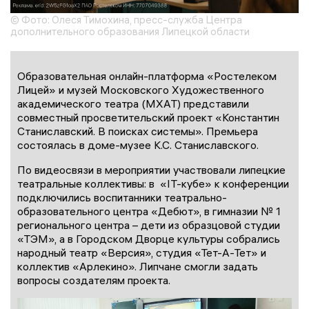
© Фото: Олеся Тимохина, пресс-служба Центра
дополнительного образования Липецкой области
Образовательная онлайн-платформа «Ростелеком
Лицей» и музей Московского Художественного
академического театра (МХАТ) представили
совместный просветительский проект «Константин
Станиславский. В поисках системы». Премьера
состоялась в доме-музее К.С. Станиславского.
По видеосвязи в мероприятии участвовали липецкие
театральные коллективы: в «IT-кубе» к конференции
подключились воспитанники театрально-
образовательного центра «Дебют», в гимназии № 1
регионального центра – дети из образцовой студии
«ТЭМ», а в Городском Дворце культуры собрались
народный театр «Версия», студия «Тет-А-Тет» и
коллектив «Арлекино». Липчане смогли задать
вопросы создателям проекта.