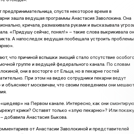
 предпринимательница, спустя некоторое время в
арни зашла ведущая программы Анастасия Заволокина. Она
ионально, кричала, размахивала руками и высказывала угроз
ала. «Придушу сейчас, понял!» – такие слова выкрикивала о
ликта. А напоследок ведущая пообещала устроить проблемы
арню».
ают, что причиной вспышки эмоций стало отсутствие особог
мочной группе и ведущей федерального канала. По словам
локиной, они в восторге от Ельца, но в пекарне гостей
атительно. При этом на видео сотрудники пекарни ведут
о и объясняют москвичам, что своим поведением они мешаю
ия.
«шедевр» на Первом канале. Интересно, как они смонтиру
ырежут крики? Оставят только «злую пекарню»? Или покаж
, – добавила Анастасия Быкова.
омментариев от Анастасии Заволокиной и представителей