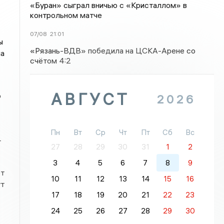
«Буран» сыграл вничью с «Кристаллом» в
контрольном матче
07/08
21:01
ы
«Рязань-ВДВ» победила на ЦСКА-Арене со
на
счётом 4:2
АВГУСТ
о
2026
Пн
Вт
Ср
Чт
Пт
Сб
Вс
т
27
28
29
30
31
1
2
3
4
5
6
7
8
9
ют
10
11
12
13
14
15
16
ут
17
18
19
20
21
22
23
24
25
26
27
28
29
30