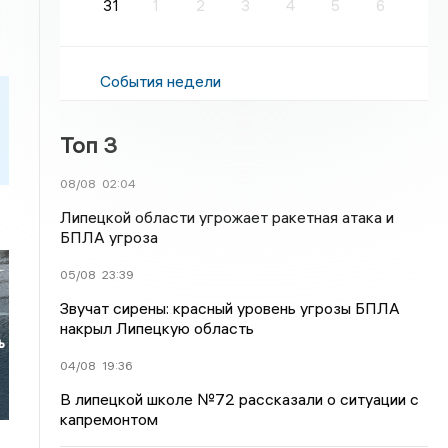
31
1
2
3
4
5
6
События недели
Топ 3
08/08
02:04
Липецкой области угрожает ракетная атака и
БПЛА угроза
05/08
23:39
Звучат сирены: красный уровень угрозы БПЛА
накрыл Липецкую область
ь
04/08
19:36
В липецкой школе №72 рассказали о ситуации с
капремонтом