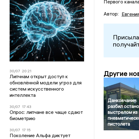
Первого канала
Автор:
Евгени
Присыла
получайт
30/07
20:21
Другие но
Липчнам открыт доступ к
обновлённой модели угроз для
систем искусственного
интеллекта
Данковчанин
разбил остано
30/07
17:43
Опрос: липчане все чаще сдают
выстрелом из
биометрию
пневматическ
пистолета
30/07
17:15
Поколение Альфа диктует