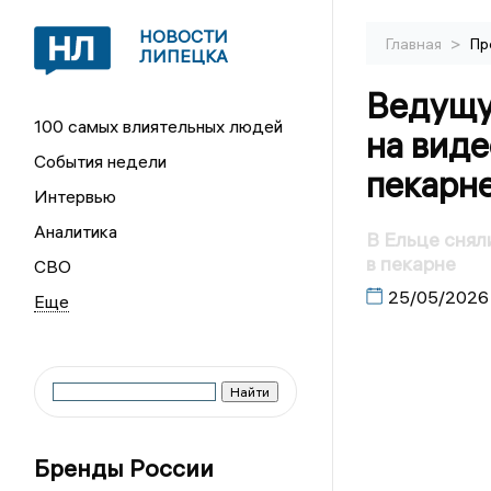
НОВОСТИ
>
Главная
Пр
ЛИПЕЦКА
Ведущу
100 самых влиятельных людей
на виде
События недели
пекарн
Интервью
Аналитика
В Ельце снял
в пекарне
СВО
25/05/2026
Бренды России