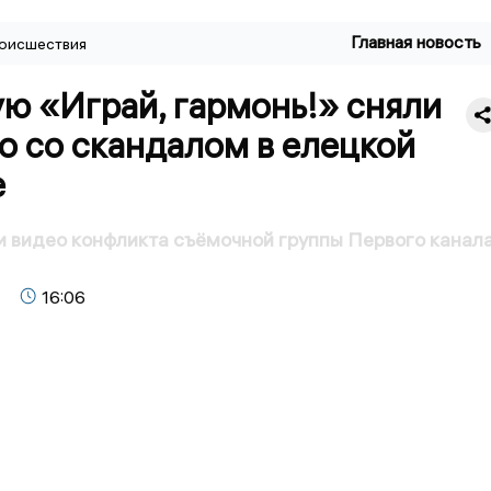
Главная новость
оисшествия
ю «Играй, гармонь!» сняли
о со скандалом в елецкой
е
и видео конфликта съёмочной группы Первого канал
16:06