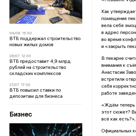
Как утверждает
помещение пек
вела себя эмоц
в адрес персон
04/08
15:00
ВТБ поддержал строительство
во время конф
новых жилых домов
и «закрыть пек
28/07
12:00
В пекарне счит
ВТБ предоставит 4,9 млрд
внимания к съё
рублей на строительство
Анастасии Заво
складских комплексов
встретили отвр
27/07
17:00
себя корректн
ВТБ повысил ставки по
работе заведен
депозитам для бизнеса
«Ждём теперь 
этот сюжет? В
Бизнес
всё как есть?»
Официальных к