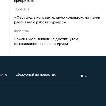
приоритете
14/06
22:21
«Фастфуд в исправительную колонию»: липчанин
рассказал о работе курьером
31/12
12:15
Роман Смольянинов: на достигнутом
останавливаться не планируем
инге
Дежурный по новостям
16+