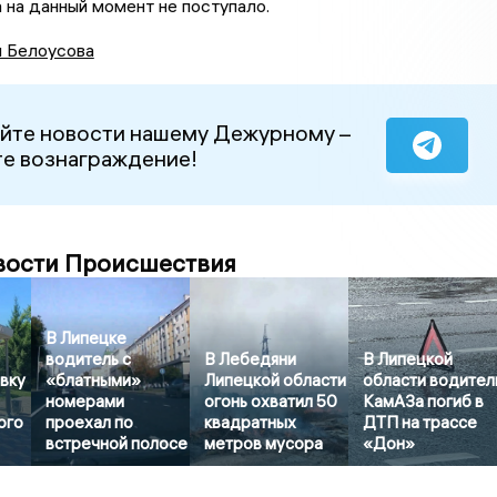
 на данный момент не поступало.
я Белоусова
йте новости нашему Дежурному –
е вознаграждение!
вости Происшествия
В Липецке
водитель с
В Лебедяни
В Липецкой
вку
«блатными»
Липецкой области
области водител
номерами
огонь охватил 50
КамАЗа погиб в
ого
проехал по
квадратных
ДТП на трассе
встречной полосе
метров мусора
«Дон»