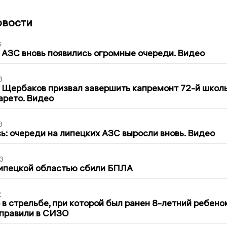
овости
6
 АЗС вновь появились огромные очереди. Видео
3
 Щербаков призвал завершить капремонт 72-й школ
арето. Видео
3
ь: очереди на липецких АЗС выросли вновь. Видео
3
Липецкой областью сбили БПЛА
2
в стрельбе, при которой был ранен 8-летний ребено
тправили в СИЗО