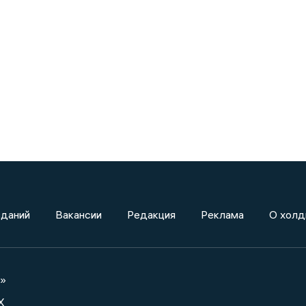
зданий
Вакансии
Редакция
Реклама
О холд
а»
X