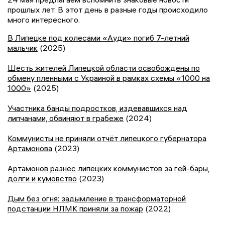
прошлых лет. В этот день в разные годы происходило
много интересного.
В Липецке под колесами «Ауди» погиб 7-летний
мальчик
(2025)
Шесть жителей Липецкой области освобождены по
обмену пленными с Украиной в рамках схемы «1000 на
1000»
(2025)
Участника банды подростков, издевавшихся над
липчанами, обвиняют в грабеже
(2024)
Коммунисты не приняли отчёт липецкого губернатора
Артамонова
(2023)
Артамонов разнёс липецких коммунистов за гей-бары,
долги и кумовство
(2023)
Дым без огня: задымление в трансформаторной
подстанции НЛМК приняли за пожар
(2022)