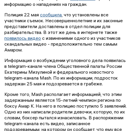
информацию о нападениях на граждан.
Полиция 22 мая
сообщила
, что установлены все
участники съемок. Несовершеннолетние и их законные
представители доставлены в отдел полиции для
разбирательства. В этот же день в интернете также
появилось видео
с извинениями одного из участников
скандальных видео - предположительно тем самым
Амаром.
Информация о возбуждении уголовного дела появилась
в telegram-канале члена Общественной палаты России
Екатерины Мизулиной и федерального новостного
telegram-канала Mash. По их информации, подросток
задержан 25 мая и подозревается в грабеже.
Кроме того, Mash располагает информацией, что этим
задержанным является 15-летний чемпион региона по
боксу Амар К. На него в полицию поступило 5 заявлений.
Одно из них написали родители девочки, которую, по их
словам, боксер пытался изнасиловать. В распоряжении
telegram-канала есть видео, записанное
подозреваемым, на котором он сообщает, что ему все