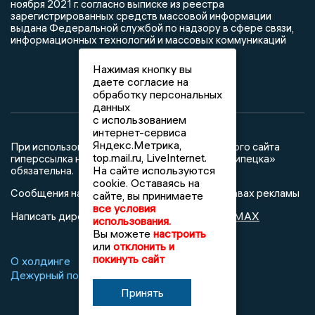
ноября 2021 г. согласно выписке из реестра
зарегистрированных средств массовой информации
выдана Федеральной службой по надзору в сфере связи,
информационных технологий и массовых коммуникаций
Нажимая кнопку вы
даете согласие на
обработку персональных
данных
с использованием
интернет-сервиса
Яндекс.Метрика,
При использовании любого материала с данного сайта
top.mail.ru, LiveInternet.
гиперссылка на Сетевое издание «Новости Липецка»
На сайте используются
обязательна.
cookie. Оставаясь на
Сообщения на сером фоне размещены на правах рекламы
сайте, вы принимаете
все условия
@mazov
MAX
Написать директору в телеграм
или
использования.
Вы можете
настроить
или
отклонить и
покинуть сайт
О холдинге
Вакансии
Реклама
Дежурный по новостям
Принять