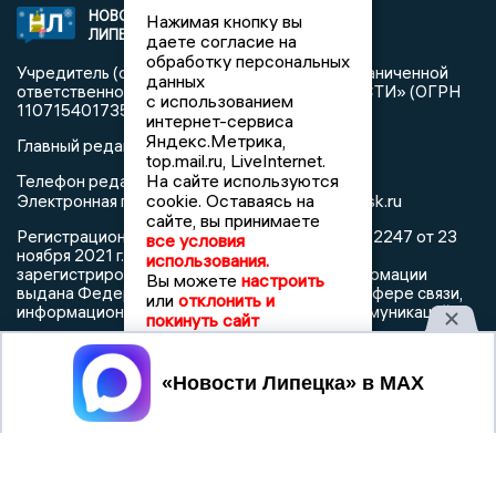
НОВОСТИ
2021 © NEWSLIPETSK.RU | СИ
Нажимая кнопку вы
ЛИПЕЦКА
«Новости Липецка»
даете согласие на
обработку персональных
Учредитель (соучредители): Общество с ограниченной
данных
ответственностью «РЕГИОНАЛЬНЫЕ НОВОСТИ» (ОГРН
с использованием
1107154017354)
интернет-сервиса
Яндекс.Метрика,
Главный редактор: Герцог Е.Г.
top.mail.ru, LiveInternet.
На сайте используются
Телефон редакции: +7 903 699 9427
info@newslipetsk.ru
cookie. Оставаясь на
Электронная почта редакции:
сайте, вы принимаете
Регистрационный номер: серия Эл № ФС77-82247 от 23
все условия
ноября 2021 г. согласно выписке из реестра
использования.
зарегистрированных средств массовой информации
Вы можете
настроить
выдана Федеральной службой по надзору в сфере связи,
или
отклонить и
информационных технологий и массовых коммуникаций
покинуть сайт
Принять
При использовании любого материала с данного сайта