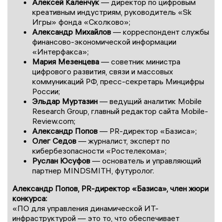
Алексей Каленчук
— директор по цифровым
креативным индустриям, руководитель «Sk
Игры» фонда «Сколково»;
Александр Михайлов
— корреспондент службы
финансово-экономической информации
«Интерфакса»;
Мария Мезенцева
— советник министра
цифрового развития, связи и массовых
коммуникаций РФ, пресс-секретарь Минцифры
России;
Эльдар Муртазин
— ведущий аналитик Mobile
Research Group, главный редактор сайта Mobile-
Review.com;
Александр Попов
— PR-директор «Базиса»;
Олег Седов
— журналист, эксперт по
кибербезопасности «Ростелекома»;
Руслан Юсуфов
— основатель и управляющий
партнер MINDSMITH, футуролог.
Александр Попов, PR-директор «Базиса», член жюри
конкурса:
«ПО для управления динамической ИТ-
инфраструктурой — это то, что обеспечивает