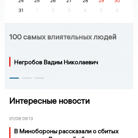
24
25
26
27
28
29
30
31
1
2
3
4
5
6
100 самых влиятельных людей
Негробов Вадим Николаевич
Интересные новости
01/08
09:13
В Минобороны рассказали о сбитых