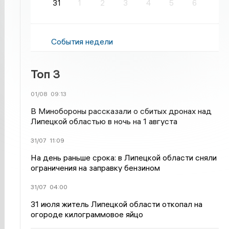
31
1
2
3
4
5
6
События недели
Топ 3
01/08
09:13
В Минобороны рассказали о сбитых дронах над
Липецкой областью в ночь на 1 августа
31/07
11:09
На день раньше срока: в Липецкой области сняли
ограничения на заправку бензином
31/07
04:00
31 июля житель Липецкой области откопал на
огороде килограммовое яйцо