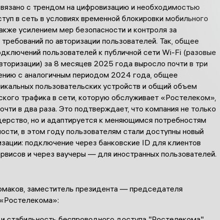
 связано с трендом на цифровизацию и необходимостью
туп в сеть в условиях временной блокировки мобильного
также усилением мер безопасности и контроля за
требований по авторизации пользователей. Так, общее
дключений пользователей к публичной сети Wi-Fi (разовые
вторизации) за 8 месяцев 2025 года выросло почти в три
нению с аналогичным периодом 2024 года, общее
никальных пользовательских устройств и общий объем
ского трафика в сети, которую обслуживает «Ростелеком»,
очти в два раза. Это подтверждает, что компания не только
дерство, но и адаптируется к меняющимся потребностям
ности, в этом году пользователям стали доступны новый
зации: подключение через банковские ID для клиентов
рвисов и через ваучеры — для иностранных пользователей.
рмаков, заместитель президента — председателя
 «Ростелекома»:
 и стабильность беспроводного доступа "Ростелекома"