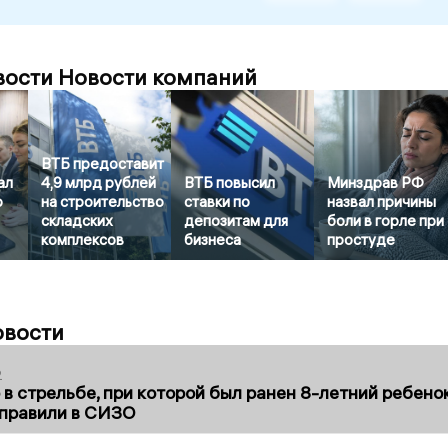
вости Новости компаний
ВТБ предоставит
ал
4,9 млрд рублей
ВТБ повысил
Минздрав РФ
о
на строительство
ставки по
назвал причины
складских
депозитам для
боли в горле при
комплексов
бизнеса
простуде
овости
2
в стрельбе, при которой был ранен 8-летний ребено
тправили в СИЗО