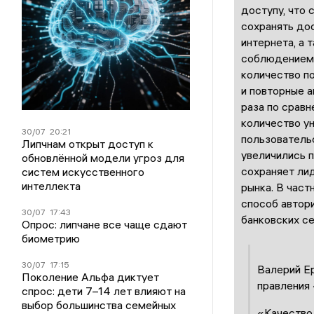
доступу, что
сохранять дос
интернета, а 
соблюдением 
количество по
и повторные а
раза по срав
количество у
30/07
20:21
пользователь
Липчнам открыт доступ к
увеличились п
обновлённой модели угроз для
сохраняет ли
систем искусственного
интеллекта
рынка. В част
способ автори
30/07
17:43
банковских се
Опрос: липчане все чаще сдают
биометрию
30/07
17:15
Валерий Е
Поколение Альфа диктует
правления
спрос: дети 7–14 лет влияют на
выбор большинства семейных
«Качество