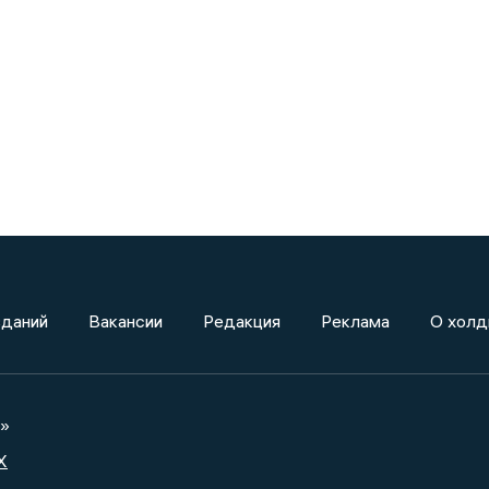
зданий
Вакансии
Редакция
Реклама
О холд
а»
X