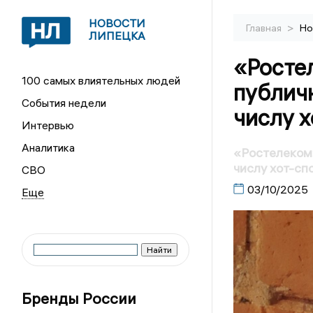
НОВОСТИ
>
Главная
Но
ЛИПЕЦКА
«Росте
100 самых влиятельных людей
публичн
События недели
числу х
Интервью
Аналитика
«Ростелеком»
числу хот-сп
СВО
03/10/2025
Бренды России