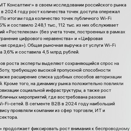
МТ Консалтинг» в своем исследовании российского рынка
о в 2024 году рост количества точек доступа опережал
 По итогам года количество точек публичного Wi-Fi
5% и составило 248,1 тыс., 112 тыс. из них обслуживает
ий «Ростелеком» (без учета точек, построенных в рамках
транение цифрового неравенства» и «Цифровая
ая среда»). Общая рыночная выручка от услуги Wi-Fi
а 3,6% и составила 4,5 млрд рублей.
ов роста эксперты выделяют сохраняющийся спрос на
боту, требующую высокой пропускной способности
также расширение списка удобных способов авторизации
. Кроме того, на динамику рынка положительно повлияли
овизации социальной инфраструктуры, а также рост
бличных мероприятий, где востребована разовая
i-Fi-сетей. В сегменте B2B в 2024 году наибольший
вису проявляли компании из сфер торговли, ИТ и
сектора.
 продолжает фиксировать рост внимания к беспроводному