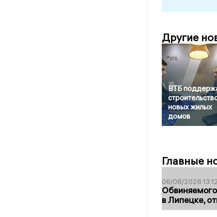
Другие но
ВТБ поддерж
строительств
новых жилых
домов
Главные н
06/08/2026 13:1
Обвиняемого 
в Липецке, о