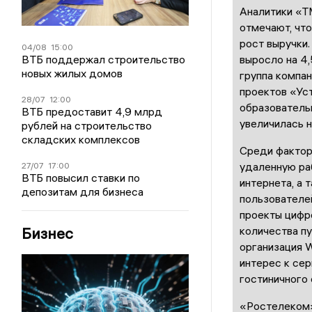
Аналитики «Т
отмечают, чт
рост выручки.
04/08
15:00
выросло на 4,
ВТБ поддержал строительство
новых жилых домов
группа компан
проектов «Ус
28/07
12:00
образовательн
ВТБ предоставит 4,9 млрд
увеличилась н
рублей на строительство
складских комплексов
Среди фактор
удаленную ра
27/07
17:00
ВТБ повысил ставки по
интернета, а 
депозитам для бизнеса
пользователей
проекты цифр
количества пу
Бизнес
организация W
интерес к сер
гостиничного 
«Ростелеком»