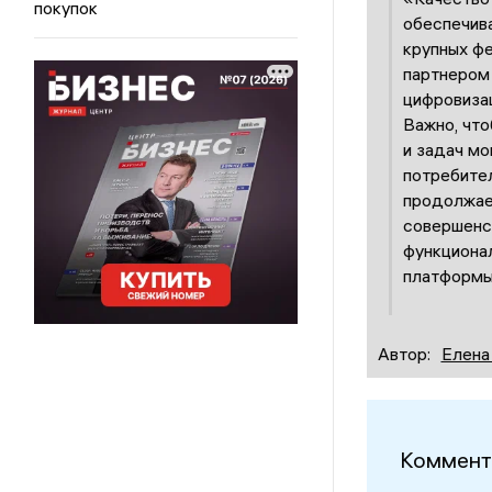
покупок
обеспечива
крупных ф
партнером
цифровизац
Важно, что
и задач мо
потребител
продолжает
совершенс
функциона
платформы
Автор:
Елена
Коммент