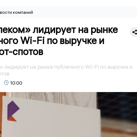
вости компаний
леком» лидирует на рынке
ого Wi-Fi по выручке и
от-спотов
 лидирует на рынке публичного Wi-Fi по выручке и
отов
10:00