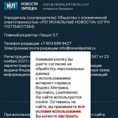
НОВОСТИ
2021 © NEWSLIPETSK.RU | СИ
ЛИПЕЦКА
«Новости Липецка»
Учредитель (соучредители): Общество с ограниченной
ответственностью «РЕГИОНАЛЬНЫЕ НОВОСТИ» (ОГРН
1107154017354)
Главный редактор: Герцог Е.Г.
Телефон редакции: +7 903 699 9427
info@newslipetsk.ru
Электронная почта редакции:
Регистрационный номер: серия Эл № ФС77-82247 от 23
Нажимая кнопку вы
ноября 2021 г. согласно выписке из реестра
даете согласие на
зарегистрированных средств массовой информации
обработку персональных
выдана Федеральной службой по надзору в сфере связи,
данных
информационных технологий и массовых коммуникаций
с использованием
интернет-сервиса
Яндекс.Метрика,
top.mail.ru, LiveInternet.
На сайте используются
cookie. Оставаясь на
сайте, вы принимаете
все
условия использования.
При использовании любого материала с данного сайта
Вы можете
настроить