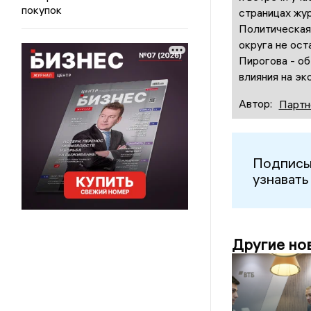
покупок
страницах жур
Политическая
округа не ост
Пирогова - о
влияния на эк
Автор:
Партн
Подписы
узнавать
Другие но