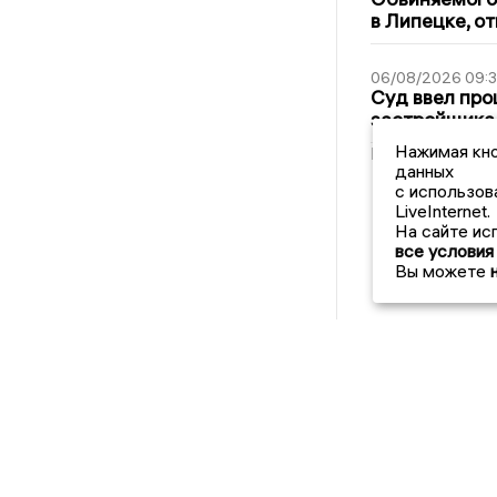
в Липецке, о
06/08/2026 09:
Суд ввел про
застройщика
Нажимая кно
Новости СМИ
данных
с использов
LiveInternet.
На сайте ис
все условия
Вы можете