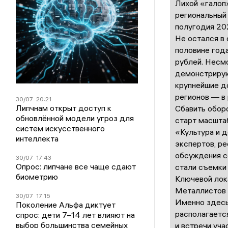
Лихой «галоп»
региональный
полугодия 202
Не остался в
половине год
рублей. Несм
демонстрирую
крупнейшие д
регионов — в 
30/07
20:21
Липчнам открыт доступ к
Сбавить оборо
обновлённой модели угроз для
старт масштаб
систем искусственного
«Культура и 
интеллекта
экспертов, ре
обсуждения с
30/07
17:43
Опрос: липчане все чаще сдают
стали съемки 
биометрию
Ключевой лок
Металлистов 
30/07
17:15
Именно здесь,
Поколение Альфа диктует
располагается
спрос: дети 7–14 лет влияют на
выбор большинства семейных
и встречи уча