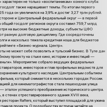
 характерен не только «воспитанникам» конного клуба:
 госдолг также наращивает темпы. По итогам первого
5 года он увеличился на 3,9% и достиг 3,27 трлн рублей.
 стороне и Центральный федеральный округ — в первой
а общий госдолг регионов округа составил 759,7 млрд
отря на высокие бюджетные доходы, субъекты ЦФО
т разную долговую дисциплину. Где сосредоточены
олги и насколько тяжела кредитная ноша для бюджетов
рейтинге «Бизнес-журнала. Центр».
ты не может себе позволить и тульский бизнес. В Туле дан
ному проекту на стыке кино, истории и инвестиций —
деньги». Мероприятие собрало ведущих федеральных
ставраторов, инвесторов и глав профильных ведомств для
охранения культурного наследия. Центральным событием
фильма, который снимается в нескольких городах России.
ацией для кинематографистов стала пешеходная улица
— эталон успешного преображения исторического центра.
 в стенах отреставрированного здания XVIII века,
 ресторан Rafters, который выступил площадкой для ужина
стников проекта. О подробностях встречи читайте на