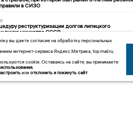
тправили в СИЗО
39
цедуру реструктуризации долгов липецкого
 и внука министра СССР
пку вы даете согласие на обработку персональных
2
анием интернет-сервиса Яндекс.Метрика, top.mail.ru,
пользуются cookie. Оставаясь на сайте, вы принимаете
 использования.
настроить
или
отклонить и покинуть сайт