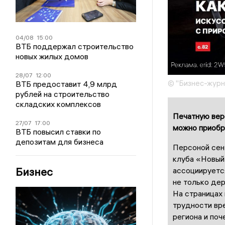
04/08
15:00
ВТБ поддержал строительство
новых жилых домов
28/07
12:00
© "Бизнес-журн
ВТБ предоставит 4,9 млрд
рублей на строительство
складских комплексов
Печатную вер
27/07
17:00
можно приобр
ВТБ повысил ставки по
депозитам для бизнеса
Персоной сен
клуба «Новый»
Бизнес
ассоциируетс
не только дер
На страницах 
трудности вр
региона и по