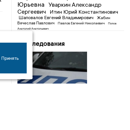
Юрьевна
Уваркин Александр
Сергеевич
Итин Юрий Константинович
Шаповалов Евгений Владимирович
Жабин
Вячеслав Павлович
Павлов Евгений Николаевич
Попов
Анатолий Анатольевич
Расследования
Принять
08/06
17:53
16-летний мотоциклист оказался в больнице
после столкновения с «ГАЗом» под Добрым