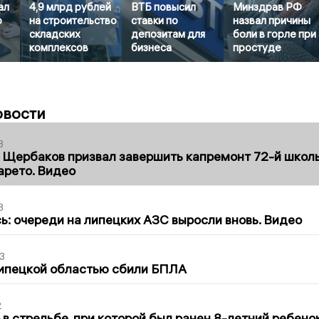
ал
4,9 млрд рублей
ВТБ повысил
Минздрав РФ
о
на строительство
ставки по
назвал причины
складских
депозитам для
боли в горле при
комплексов
бизнеса
простуде
овости
3
 Щербаков призвал завершить капремонт 72-й школ
арето. Видео
3
ь: очереди на липецких АЗС выросли вновь. Видео
3
Липецкой областью сбили БПЛА
2
в стрельбе, при которой был ранен 8-летний ребено