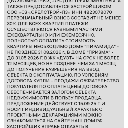
ДВУХКОМНАТНЫХ, 20% ДЛЯ ТРЁХКОМНАТНЫХ. А
ТАКЖЕ ПРЕДОТСАВЛЯЕТСЯ ЗАСТРОЙЩИКОМ
ООО «СЗ «ОРЕЛСТРОЙ-Л3» ИНН 4823078070
ПЕРВОНАЧАЛЬНЫЙ ВЗНОС СОСТАВИТ НЕ МЕНЕЕ
30% ДЛЯ ВСЕХ КВАРТИР. ПЛАТЕЖИ
ОСУЩЕСТВЛЯЮТСЯ РАВНЫМИ ЧАСТЯМИ
ЕЖЕКВАРТАЛЬНО ИЛИ ЕЖЕМЕСЯЧНО.
ПОЛНОСТЬЮ ОПЛАТИТЬ СТОИМОСТЬ
КВАРТИРЫ НЕОБХОДИМО ДОМЕ "ПИРАМИДА" -
НЕ ПОЗДНЕЕ 31.08.2026 г., В ДОМЕ "ПРИЗМА" -
ДО 31.05.2026 Г. В ЖК «ДУЭТ» НА СРОК НЕ БОЛЕЕ
12 МЕСЯЦЕВ, НО НЕ ПОЗДНЕЕ, ЧЕМ ЗА 1 МЕСЯЦ
ДО ПОЛУЧЕНИЯ РАЗРЕШЕНИЯ НА ВВОД
ОБЪЕКТА В ЭКСПЛУАТАЦИЮ. ПО УСЛОВИЯМ
ДОГОВОРА КУПЛИ – ПРОДАЖИ ОБЯЗАТЕЛЬСТВО
ПОКУПАТЕЛЯ ПО ОПЛАТЕ ЦЕНЫ ДОГОВОРА
ОБЕСПЕЧИВАЕТСЯ ЗАЛОГОМ ОБЪЕКТА
НЕДВИЖИМОСТИ В ПОЛЬЗУ ПРОДАВЦА.
ПРЕДЛОЖЕНИЕ ДЕЙСТВУЕТ С 15.09.25 Г. И
НОСИТ ИНДИВИДУАЛЬНЫЙ ХАРАКТЕР. С
ПРОЕКТНЫМИ ДЕКЛАРАЦИЯМИ МОЖНО
ОЗНАКОМИТЬСЯ НА САЙТЕ НАШ.ДОМ.РФ.
ЗАСТРОЙЩИК ВПРАВЕ ОТКАЗАТЬ В