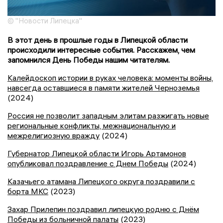
© "Новости Липецка"
В этот день в прошлые годы в Липецкой области
происходили интересные события. Расскажем, чем
запомнился День Победы нашим читателям.
Калейдоскоп истории в руках человека: моменты войны,
навсегда оставшиеся в памяти жителей Черноземья
(2024)
Россия не позволит западным элитам разжигать новые
региональные конфликты, межнациональную и
межрелигиозную вражду
(2024)
Губернатор Липецкой области Игорь Артамонов
опубликовал поздравление с Днем Победы
(2024)
Казачьего атамана Липецкого округа поздравили с
борта МКС
(2023)
Захар Прилепин поздравил липецкую родню с Днём
Победы из больничной палаты
(2023)