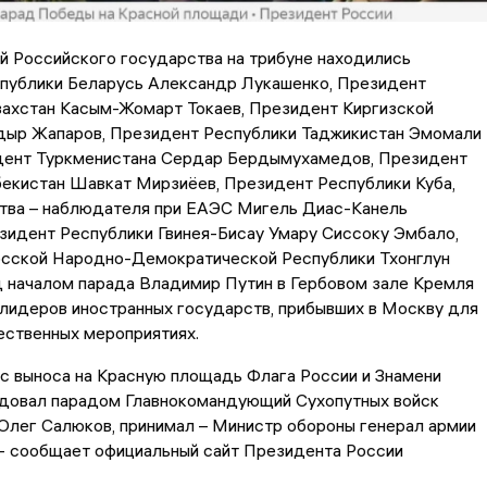
й Российского государства на трибуне находились
публики Беларусь Александр Лукашенко, Президент
захстан Касым-Жомарт Токаев, Президент Киргизской
дыр Жапаров, Президент Республики Таджикистан Эмомали
дент Туркменистана Сердар Бердымухамедов, Президент
бекистан Шавкат Мирзиёев, Президент Республики Куба,
ства – наблюдателя при ЕАЭС Мигель Диас-Канель
зидент Республики Гвинея-Бисау Умару Сиссоку Эмбало,
сской Народно-Демократической Республики Тхонглун
д началом парада Владимир Путин в Гербовом зале Кремля
лидеров иностранных государств, прибывших в Москву для
ественных мероприятиях.
с выноса на Красную площадь Флага России и Знамени
довал парадом Главнокомандующий Сухопутных войск
Олег Салюков, принимал – Министр обороны генерал армии
 - сообщает официальный сайт Президента России