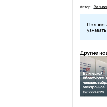
Автор:
Валько
Подписы
узнавать
Другие но
В Липецкой
области уже 
человек выбр
электронное
голосование