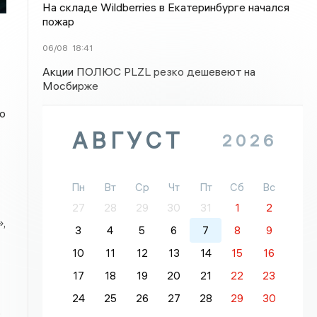
На складе Wildberries в Екатеринбурге начался
пожар
06/08
18:41
Акции ПОЛЮС PLZL резко дешевеют на
Мосбирже
ю
АВГУСТ
2026
Пн
Вт
Ср
Чт
Пт
Сб
Вс
27
28
29
30
31
1
2
,
3
4
5
6
7
8
9
10
11
12
13
14
15
16
17
18
19
20
21
22
23
24
25
26
27
28
29
30
,