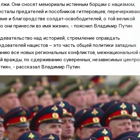
 лжи. Они сносят мемориалы истинным борцам с нацизмом,
есталы предателей и пособников гитлеровцев, перечеркива
зме и благородстве солдат-освободителей, о той великой
ю они принесли во имя жизни», - пояснил Владимир Путин.
девательство над историей, стремление оправдать
дователей нацистов – это часть общей политики западных
анию все новых региональных конфликтов, межнациональной 
й вражды, по сдерживанию суверенных, независимых центро
тия», - рассказал Владимир Путин.