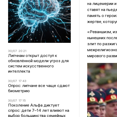
на лицемерии и
ставят на пьед
память о герои
жертве, котору
«Реваншизм, из
нынешних после
элит по разжиг
межрелигиозно
30/07
20:21
Липчнам открыт доступ к
мирового разви
обновлённой модели угроз для
систем искусственного
интеллекта
30/07
17:43
Опрос: липчане все чаще сдают
биометрию
30/07
17:15
Поколение Альфа диктует
спрос: дети 7–14 лет влияют на
выбор большинства семейных