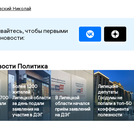
вский Николай
вайтесь, чтобы первыми
 новости:
вости Политика
Более 1200
Липецкие
жителей
депутаты
3700
Липецкой области
В Липецкой
Госдумы не
али
за день подали
области начался
попали в топ-50
заявления на
приём заявлений
коэффициента
участие в ДЭГ
на ДЭГ
полезности