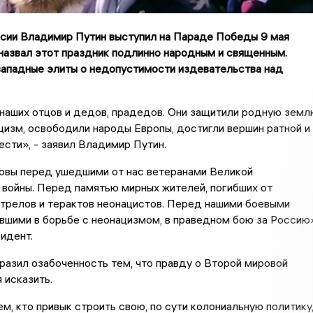
сии Владимир Путин выступил на Параде Победы 9 мая
назвал этот праздник подлинно народным и священным.
ападные элиты о недопустимости издевательства над
наших отцов и дедов, прадедов. Они защитили родную земл
цизм, освободили народы Европы, достигли вершин ратной и
сти», - заявил Владимир Путин.
овы перед ушедшими от нас ветеранами Великой
войны. Перед памятью мирных жителей, погибших от
трелов и терактов неонацистов. Перед нашими боевыми
вшими в борьбе с неонацизмом, в праведном бою за Россию»
идент.
разил озабоченность тем, что правду о Второй мировой
 исказить.
м, кто привык строить свою, по сути колониальную политику