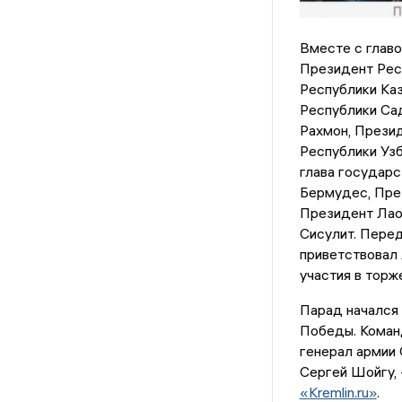
Вместе с главо
Президент Рес
Республики Ка
Республики Са
Рахмон, Прези
Республики Уз
глава государ
Бермудес, Пре
Президент Лао
Сисулит. Пере
приветствовал 
участия в торж
Парад начался 
Победы. Коман
генерал армии 
Сергей Шойгу,
«Kremlin.ru»
.