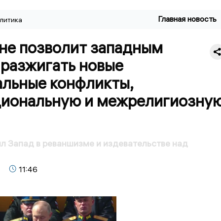
Главная новость
литика
 не позволит западным
 разжигать новые
альные конфликты,
иональную и межрелигиозну
л Запад в реваншизме и издевательстве над
11:46