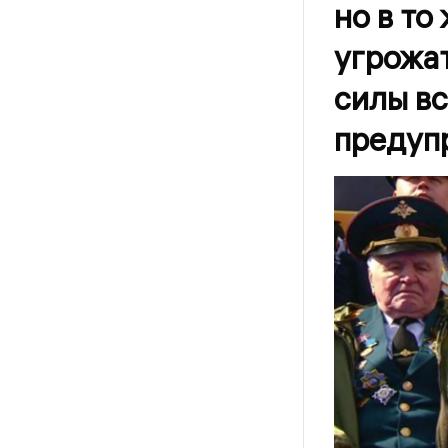
но в то
угрожат
силы вс
предуп