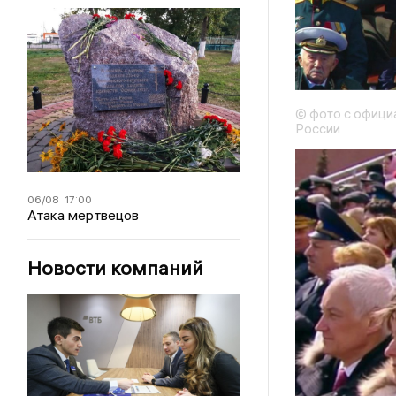
© фото с офици
России
06/08
17:00
Атака мертвецов
Новости компаний