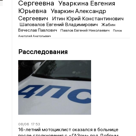
Сергеевна
Уваркина Евгения
Юрьевна
Уваркин Александр
Сергеевич
Итин Юрий Константинович
Шаповалов Евгений Владимирович
Жабин
Вячеслав Павлович
Павлов Евгений Николаевич
Попов
Анатолий Анатольевич
Расследования
08/06
17:53
16-летний мотоциклист оказался в больнице
после столкновения с «ГАЗом» под Добрым