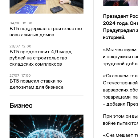
Президент Рос
2024 года. Он 
04/08
15:00
ВТБ поддержал строительство
Предупредил з
новых жилых домов
историей.
28/07
12:00
«Мы чествуем 
ВТБ предоставит 4,9 млрд
и сокрушили на
рублей на строительство
трудовой добле
складских комплексов
«Склоняем гол
27/07
17:00
ВТБ повысил ставки по
Отечественной 
депозитам для бизнеса
варварских обс
товарищами, па
- добавил През
Бизнес
При этом он вы
войне пытаются
«Она мешает те