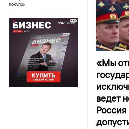
покупок
«Мы от
государ
исключи
ведет н
Россия 
допусти