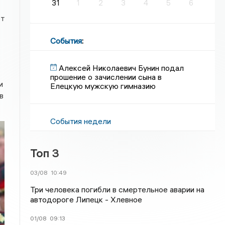
31
1
2
3
4
5
6
ют
События
:
Алексей Николаевич Бунин подал
прошение о зачислении сына в
и
Елецкую мужскую гимназию
в
События недели
Топ 3
03/08
10:49
Три человека погибли в смертельное аварии на
автодороге Липецк - Хлевное
01/08
09:13