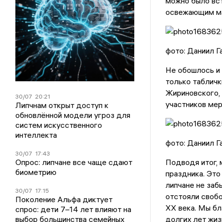
можно было вс
освежающим ма
фото: Даниил 
Не обошлось и 
только табличк
Жириновского, 
30/07
20:21
участников мер
Липчнам открыт доступ к
обновлённой модели угроз для
систем искусственного
интеллекта
фото: Даниил 
30/07
17:43
Опрос: липчане все чаще сдают
Подводя итог, 
биометрию
праздника. Это
липчане не заб
30/07
17:15
отстояли свобо
Поколение Альфа диктует
XX века. Мы бл
спрос: дети 7–14 лет влияют на
выбор большинства семейных
долгих лет жиз