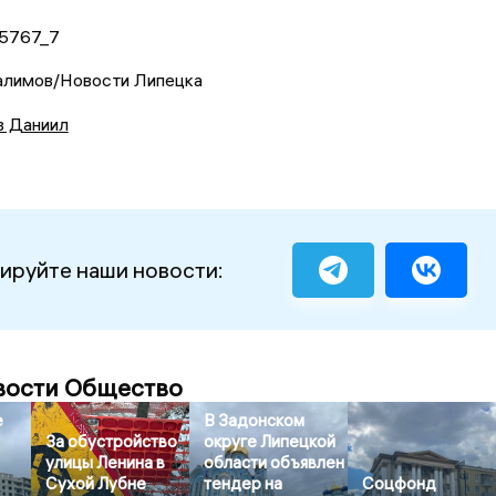
Галимов/Новости Липецка
в Даниил
ируйте наши новости:
вости Общество
е
В Задонском
За обустройство
округе Липецкой
улицы Ленина в
области объявлен
Сухой Лубне
тендер на
Соцфонд