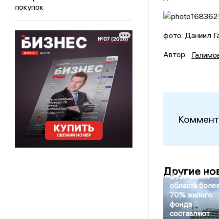
покупок
фото: Даниил 
Автор:
Галимо
Коммент
Другие но
В Липецкой
области боле
70% жилого
фонда
составляют