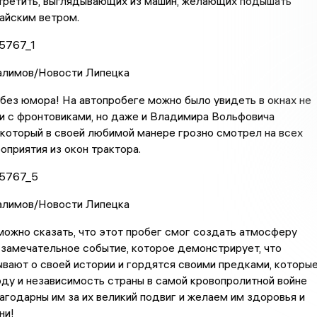
третить, выглядывающих из машин, желающих подышать
йским ветром.
Галимов/Новости Липецка
без юмора! На автопробеге можно было увидеть в окнах не
и с фронтовиками, но даже и Владимира Вольфовича
который в своей любимой манере грозно смотрел на всех
оприятия из окон трактора.
Галимов/Новости Липецка
можно сказать, что этот пробег смог создать атмосферу
 замечательное событие, которое демонстрирует, что
ывают о своей истории и гордятся своими предками, которы
ду и независимость страны в самой кровопролитной войне
агодарны им за их великий подвиг и желаем им здоровья и
ни!