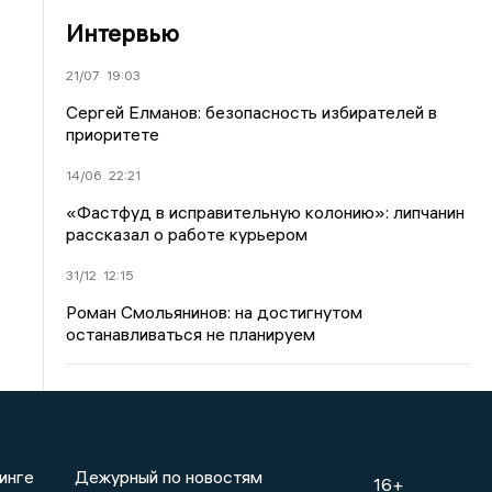
Интервью
21/07
19:03
Сергей Елманов: безопасность избирателей в
приоритете
14/06
22:21
«Фастфуд в исправительную колонию»: липчанин
рассказал о работе курьером
31/12
12:15
Роман Смольянинов: на достигнутом
останавливаться не планируем
инге
Дежурный по новостям
16+