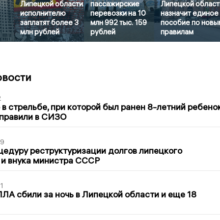
Липецкой области
пассажирские
Липецкой област
исполнителю
перевозки на 10
назначит единое
заплатят более 3
млн 992 тыс. 159
пособие по новы
млн рублей
рублей
правилам
овости
2
в стрельбе, при которой был ранен 8-летний ребено
тправили в СИЗО
39
цедуру реструктуризации долгов липецкого
 и внука министра СССР
1
ЛА сбили за ночь в Липецкой области и еще 18