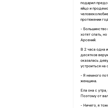
подарил предс
яйцо и продем
человеколюбие,
протяжении год
- Большинство 
хотят спать, н
Арсений.
В 2 часа одна 
десятков веру
оказалась деву
устроиться на с
- Я немного пот
женщина.
Ела она с утра
Поэтому от вал
- Ничего, я то