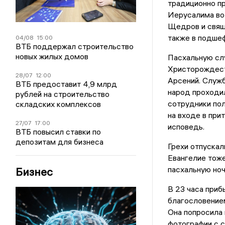
традиционно пр
Иерусалима во 
Щедров и свяще
также в подше
04/08
15:00
ВТБ поддержал строительство
новых жилых домов
Пасхальную сл
Христорождест
28/07
12:00
Арсений. Служб
ВТБ предоставит 4,9 млрд
народ проходи
рублей на строительство
сотрудники по
складских комплексов
на входе в при
27/07
17:00
исповедь.
ВТБ повысил ставки по
депозитам для бизнеса
Грехи отпускал
Евангелие тож
пасхальную ноч
Бизнес
В 23 часа приб
благословением
Она попросила 
фотографии с 