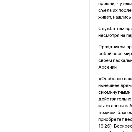
прошли, - утеш
съела их после
живет, нашлись
Служба тем вр
несмотря на пе
Праздником пр
собой весь мир
своём пасхальн
Арсений.
«Особенно важн
нынешнее врем
сиюминутными ж
действительно 
мы склонны заб
Божием, благом
приобретет вес
16:26). Воскре