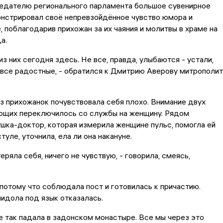
едателю регионального парламента большое сувенирное
онстрировал своё непревзойдённое чувство юмора и
 поблагодарив прихожан за их чаяния и молитвы в храме на
а.
из них сегодня здесь. Не все, правда, улыбаются - устали,
о все радостные, - обратился к Дмитрию Аверову митрополит
из прихожанок почувствовала себя плохо. Внимание двух
ющих переключилось со службы на женщину. Рядом
шка-доктор, которая измерила женщине пульс, помогла ей
туле, уточнила, ела ли она накануне.
еряла себя, ничего не чувствую, - говорила, смеясь,
, потому что соблюдала пост и готовилась к причастию.
идола под язык отказалась.
же так падала в задонском монастыре. Все мы через это