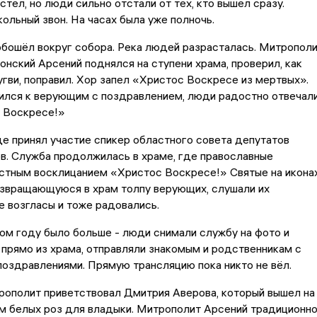
стел, но люди сильно отстали от тех, кто вышел сразу.
ольный звон. На часах была уже полночь.
бошёл вокруг собора. Река людей разрасталась. Митропол
онский Арсений поднялся на ступени храма, проверил, как
гви, поправил. Хор запел «Христос Воскресе из мертвых».
ился к верующим с поздравлением, люди радостно отвечал
у Воскресе!»
е принял участие спикер областного совета депутатов
в. Служба продолжилась в храме, где православные
стным восклицанием «Христос Воскресе!» Святые на икона
озвращающуюся в храм толпу верующих, слушали их
 возгласы и тоже радовались.
ом году было больше - люди снимали службу на фото и
, прямо из храма, отправляли знакомым и родственникам с
оздравлениями. Прямую трансляцию пока никто не вёл.
рополит приветствовал Дмитрия Аверова, который вышел на
м белых роз для владыки. Митрополит Арсений традиционн