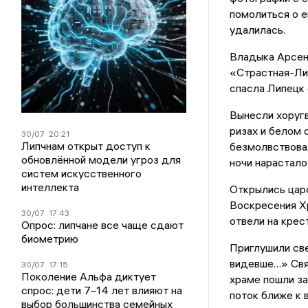
помолиться о е
удалилась.
Владыка Арсени
«Страстная-Лип
спасла Липецк 
Вынесли хоругв
ризах и белом 
30/07
20:21
Липчнам открыт доступ к
безмолвствовал
обновлённой модели угроз для
ночи нарастало
систем искусственного
интеллекта
Открылись царс
Воскресения Хр
30/07
17:43
отвели на крес
Опрос: липчане все чаще сдают
биометрию
Приглушили све
видевше…» Свя
30/07
17:15
Поколение Альфа диктует
храме пошли за
спрос: дети 7–14 лет влияют на
поток ближе к 
выбор большинства семейных