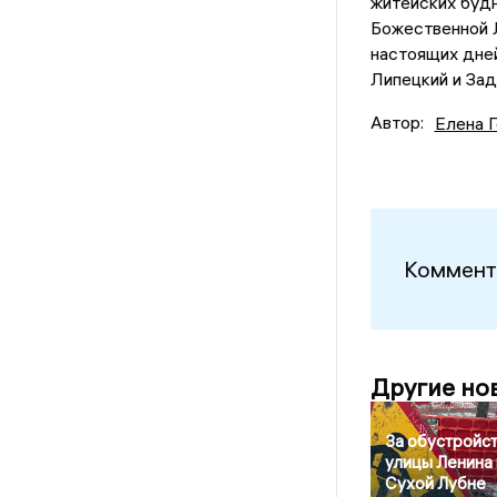
житейских будн
Божественной Л
настоящих дней
Липецкий и Зад
Автор:
Елена 
Коммент
Другие но
За обустройс
улицы Ленина 
Сухой Лубне