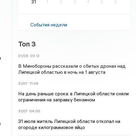
31
1
2
3
4
5
6
События недели
Топ 3
01/08
09:13
а
В Минобороны рассказали о сбитых дронах над
Липецкой областью в ночь на 1 августа
31/07
11:09
На день раньше срока: в Липецкой области сняли
ограничения на заправку бензином
31/07
04:00
31 июля житель Липецкой области откопал на
я
огороде килограммовое яйцо