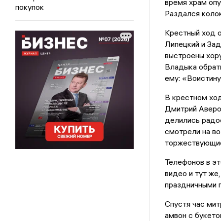
время храм опу
покупок
Раздался колок
Крестный ход о
Липецкий и Зад
выстроены хору
Владыка обрат
ему: «Воистин
В крестном ход
Дмитрий Аверо
делились радо
смотрели на в
торжествующие
Телефонов в эт
видео и тут же
праздничными п
Спустя час мит
амвон с букето