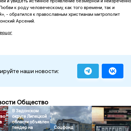
ей и увидеть истинное проявление безмерной и неизреченн
юбви к роду человеческому, как того времени, так и
», - обратился к православным христианам митрополит
онский Арсений.
Герцог
ируйте наши новости:
вости Общество
В Задонском
тво
округе Липецкой
в
области объявлен
тендер на
Соцфонд