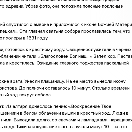
го здравии. Убрав фото, она положила поясные поклоны и
й спустился с амвона и приложился к иконе Божией Матери
ецкая». Эта главная святыня собора прославилась тем, что
от холеры в 1831 году.
и, готовясь к крестному ходу. Священнослужители в чёрных
облачении читали «Благословен Бог наш…» Запел хор. Паств
а и крестилась. Ожидание главного торжества пасхальной
.
кие врата. Унесли плащаницу. На ее место вынесли икону
истова. До полночи оставалось 10 минут. Столько времени
тный ход вокруг собора.
т. Из алтаря донеслось пение: «Воскресение Твое
щенники в белом облачении вышли в крестный ход. Люди в
 ними. Выходили долго, со свечами и лампадками, наращива
выходу. Тишина и шуршание шагов звучали минут 10 - за это