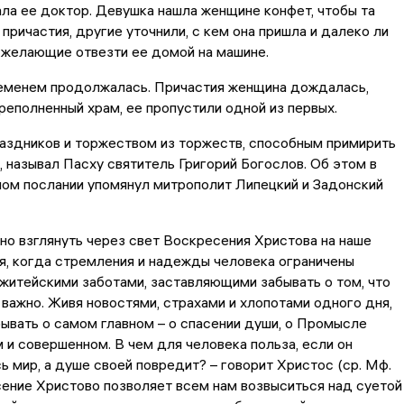
ала ее доктор. Девушка нашла женщине конфет, чтобы та
 причастия, другие уточнили, с кем она пришла и далеко ли
 желающие отвезти ее домой на машине.
еменем продолжалась. Причастия женщина дождалась,
реполненный храм, ее пропустили одной из первых.
аздников и торжеством из торжеств, способным примирить
, называл Пасху святитель Григорий Богослов. Об этом в
ом послании упомянул митрополит Липецкий и Задонский
о взглянуть через свет Воскресения Христова на наше
я, когда стремления и надежды человека ограничены
итейскими заботами, заставляющими забывать о том, что
важно. Живя новостями, страхами и хлопотами одного дня,
ывать о самом главном – о спасении души, о Промысле
 и совершенном. В чем для человека польза, если он
ь мир, а душе своей повредит? – говорит Христос (ср. Мф.
сение Христово позволяет всем нам возвыситься над суетой