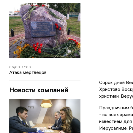
06/08
17:00
Атака мертвецов
Сорок дней Вел
Новости компаний
Христово Воскр
христиан. Веру
Праздничным б
- во всех храм
известием для
Иерусалиме. Ра