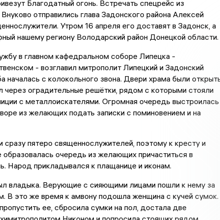
ивезут Благодатный огонь. Встречать спецрейс из
Внуково отправились глава Задонского района Алексей
ннослужители. Утром 16 апреля его доставят в Задонск, а
фный нашему региону Володарский район Донецкой области.
ужбу в главном кафедральном соборе Липецка -
венском - возглавил митрополит Липецкий и Задонский
а началась с колокольного звона. Двери храма были открыты
л через оградительные решётки, рядом с которыми стояли
лиции с металлоискателями. Огромная очередь выстроилась
творе из желающих подать записки с поминовением и на
и сразу пятеро священнослужителей, поэтому к кресту и
е образовалась очередь из желающих причаститься в
ь. Народ прикладывался к плащанице и иконам.
ыл владыка. Верующие с сияющими лицами пошли к нему за
. В это же время к амвону подошла женщина с кучей сумок.
пропустить ее, сбросила сумки на пол, достала две
схимитрополитом Никоном и попросила стоящих рядом