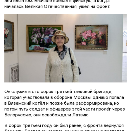
лейтенантом. Вначале воевал в финскую, а когда
началась Великая Отечественная, ушёл на фронт.
Он служил в сто сорок третьей танковой бригаде,
которая участвовала в обороне Москвы, однако попала
в Вяземский котёл и позже была расформирована, но
потом путь солдат и офицеров этой части пролёг через
Белоруссию, они освобождали Латвию.
В сорок третьем году он был ранен, с фронта вернулся
без ноги. Воевал он честно, за чужие спины не прятался,