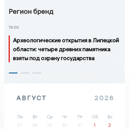
Регион бренд
19:00
Археологические открытия в Липецкой
области: четыре древних памятника
взяты под охрану государства
АВГУСТ
2026
Пн
Вт
Ср
Чт
Пт
Сб
Вс
27
28
29
30
31
1
2