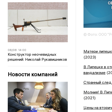
© Фото: ООО "Р
08/08
14:00
Матери липецк
Конструктор неочевидных
(2023)
решений: Николай Рукавишников
В Липецке в от
вандализме
(2
Новости компаний
Странный след 
Молния! В Липе
(2021)
Цены на вторич