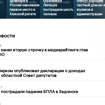
драккаре в
грузовика в
снесут хороший
России завоевали
Липецке
частный дом из-
первое место в
пострадали шесть
жуликов в
Кижской регате
человек
администрации
овости
3
занял вторую строчку в медиарейтинге глав
ФО
1
бирком опубликовал декларации о доходах
 областной Совет депутатов
27
 пострадали падения БПЛА в Задонске
6