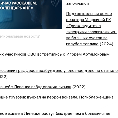
запомнился.
Подконтрольная семье
сенатора Уваркиной ГК
«Трио» судится с
липецкими газовиками из-
егиональные новости"
за больших счетов за
голубое топливо
(2024)
их участников СВО встретились с Игорем Артамоновым
ношении графферов возбуждено уголовное дело по статье о
022)
в небе Липецка взбудоражил липчан
(2022)
цке грузовик въехал на перрон вокзала. Погибла женщина
ное жилье в Липецке растут быстрее чем в большинстве