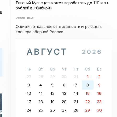
Евгений Кузнецов может заработать до 119 млн
рублей в «Сибири»
н
08/08
16:01
Овечкин отказался от должности играющего
тренера сборной России
АВГУСТ
2026
Пн
Вт
Ср
Чт
Пт
Сб
Вс
27
28
29
30
31
1
2
3
4
5
6
7
8
9
10
11
12
13
14
15
16
17
18
19
20
21
22
23
24
25
26
27
28
29
30
и