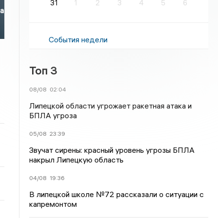
31
1
2
3
4
5
6
за
События недели
Топ 3
08/08
02:04
Липецкой области угрожает ракетная атака и
БПЛА угроза
05/08
23:39
Звучат сирены: красный уровень угрозы БПЛА
накрыл Липецкую область
04/08
19:36
В липецкой школе №72 рассказали о ситуации с
капремонтом