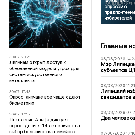
возмущены
опросом о
предпочтении
избирателей
Главные н
30/07
20:21
08/08/2026 14:2
Липчнам открыт доступ к
Мэр Липецка 
обновлённой модели угроз для
субъектов Ц
систем искусственного
интеллекта
08/08/2026 11:2
Липецкий из
30/07
17:43
кандидатов в
Опрос: липчане все чаще сдают
биометрию
08/08/2026 07:
30/07
17:15
Два человека
Поколение Альфа диктует
спрос: дети 7–14 лет влияют на
выбор большинства семейных
07/08/2026 17:1