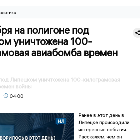
алитика
ря на полигоне под
ом уничтожена 100-
амовая авиабомба времен
 под Липецком уничтожена 100-килограмовая
ремен войны
04:00
Ранее в этот день в
Липецке происходили
интересные события.
Расскажем, чем он