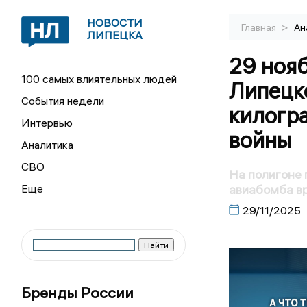
НОВОСТИ
>
Главная
Ан
ЛИПЕЦКА
29 нояб
100 самых влиятельных людей
Липецк
События недели
килогр
Интервью
войны
Аналитика
СВО
На полигоне
авиабомба в
29/11/2025
Бренды России