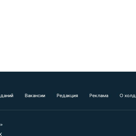
зданий
Вакансии
Редакция
Реклама
О холд
а»
X