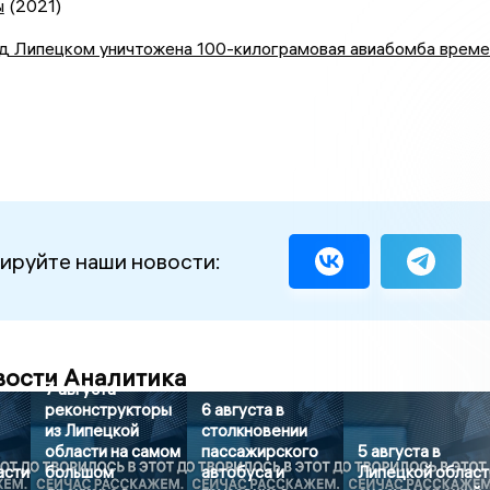
ы
(2021)
од Липецком уничтожена 100-килограмовая авиабомба време
ируйте наши новости:
вости Аналитика
7 августа
реконструкторы
6 августа в
из Липецкой
столкновении
области на самом
пассажирского
5 августа в
асти
большом
автобуса и
Липецкой област