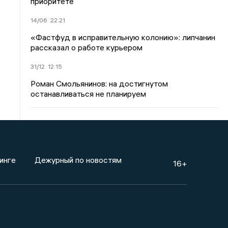
приоритете
14/06
22:21
«Фастфуд в исправительную колонию»: липчанин
рассказал о работе курьером
31/12
12:15
Роман Смольянинов: на достигнутом
останавливаться не планируем
инге
Дежурный по новостям
16+