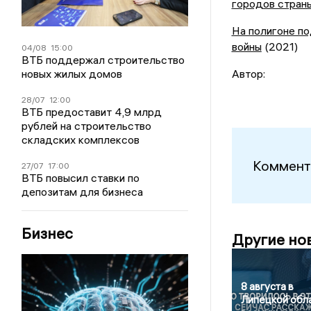
городов стран
На полигоне п
войны
(2021)
04/08
15:00
ВТБ поддержал строительство
новых жилых домов
Автор:
28/07
12:00
ВТБ предоставит 4,9 млрд
рублей на строительство
складских комплексов
Коммент
27/07
17:00
ВТБ повысил ставки по
депозитам для бизнеса
Бизнес
Другие но
8 августа в
Липецкой обл